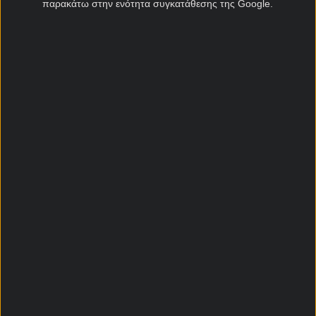
παρακάτω στην ενότητα συγκατάθεσης της Google.