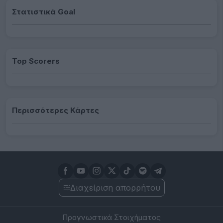
Στατιστικά Goal
Top Scorers
Περισσότερες Κάρτες
Διαχείριση απορρήτου
Προγνωστικά Στοιχήματος