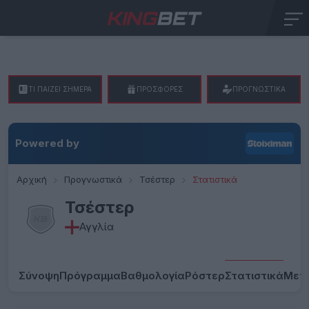
ΤΙ ΠΑΙΖΕΙ ΣΗΜΕΡΑ
ΠΡΟΣΦΟΡΕΣ
ΠΡΟΓΝΩΣΤΙΚΑ
Powered by
Αρχική
Προγνωστικά
Τσέστερ
Στατιστικά
Τσέστερ
Αγγλία
Σύνοψη
Πρόγραμμα
Βαθμολογία
Ρόστερ
Στατιστικά
Μετ