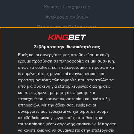
Κουπόνι Στοιχήματος
Αναλύσεις αγώνων
Προγνωστικά Ποδοσφαίρου
Προγνωστικά Μπάσκετ
Σεβόμαστε την ιδιωτικότητά σας
Αγώνες σήμερα
Εμείς και οι συνεργάτες μας αποθηκεύουμε και/ή
Στατιστικά Στοιχήματος
έχουμε πρόσβαση σε πληροφορίες σε μια συσκευή,
Στοιχηματικές Εκπομπές
όπως τα cookies, και επεξεργαζόμαστε προσωπικά
δεδομένα, όπως μοναδικοί αναγνωριστικοί και
Ειδήσεις Στοιχήματος
προσαρμοσμένες πληροφορίες που αποστέλλονται
από μια συσκευή για εξατομικευμένες διαφημίσεις
Θεωρία Στοιχήματος
και περιεχόμενο, μέτρηση διαφήμισης και
περιεχομένου, έρευνα ακροατηρίου και ανάπτυξη
Προσφορές Στοιχηματικών
υπηρεσιών.
Με την άδειά σας, εμείς και οι
Καλύτερες Στοιχηματικές
συνεργάτες μας ενδέχεται να χρησιμοποιήσουμε
ακριβή δεδομένα γεωγραφικής τοποθεσίας και
ταυτοποίησης μέσω σάρωσης συσκευών. Μπορείτε
Stoiximan
Novibet
Superbet
Elabet
Pamestoixima.gr
να κάνετε κλικ για να συναινέσετε στην επεξεργασία
Bet365
N1 Casino
Winmasters
Regency Casino
Fonbet