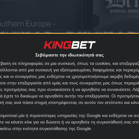
Σεβόμαστε την ιδιωτικότητά σας
όσβαση σε πληροφορίες σε μια συσκευή, όπως τα cookies, και επεξεργ
λονται από μια συσκευή για εξατομικευμένες διαφημίσεις και περιεχόμ
είς και οι συνεργάτες μας ενδέχεται να χρησιμοποιήσουμε ακριβή δεδο
σετε στην επεξεργασία από εμάς και τους συνεργάτες μας όπως περιγρ
ς προτιμήσεις σας πριν συναινέσετε ή να αρνηθείτε να συναινέσετε.
Λά
ά έχετε το δικαίωμα να αρνηθείτε αυτήν την επεξεργασία. Οι προτιμήσε
εσή σας ανά πάσα στιγμή επιστρέφοντας σε αυτόν τον ιστότοπο και κά
ιμοποιεί μία ή περισσότερες υπηρεσίες της Google και ενδέχεται να σ
ε να κάνετε κλικ για να δώσετε ή να αρνηθείτε τη συγκατάθεσή σας στη
ακάτω στην ενότητα συγκατάθεσης της Google.