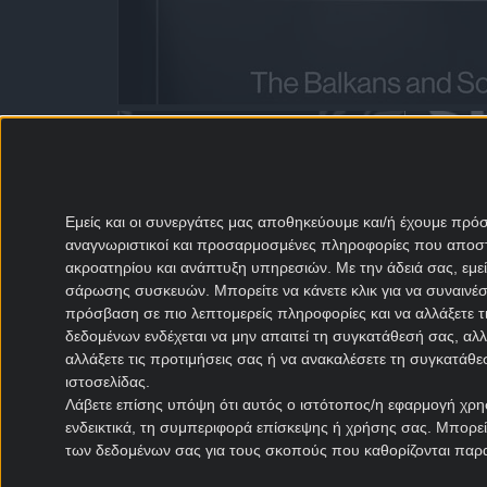
Εμείς και οι συνεργάτες μας αποθηκεύουμε και/ή έχουμε πρ
αναγνωριστικοί και προσαρμοσμένες πληροφορίες που αποστέλ
ακροατηρίου και ανάπτυξη υπηρεσιών.
Με την άδειά σας, εμ
σάρωσης συσκευών. Μπορείτε να κάνετε κλικ για να συναινέ
πρόσβαση σε πιο λεπτομερείς πληροφορίες και να αλλάξετε τι
δεδομένων ενδέχεται να μην απαιτεί τη συγκατάθεσή σας, αλλ
αλλάξετε τις προτιμήσεις σας ή να ανακαλέσετε τη συγκατάθ
ιστοσελίδας.
Λάβετε επίσης υπόψη ότι αυτός ο ιστότοπος/η εφαρμογή χρησ
ενδεικτικά, τη συμπεριφορά επίσκεψης ή χρήσης σας. Μπορείτ
των δεδομένων σας για τους σκοπούς που καθορίζονται παρ