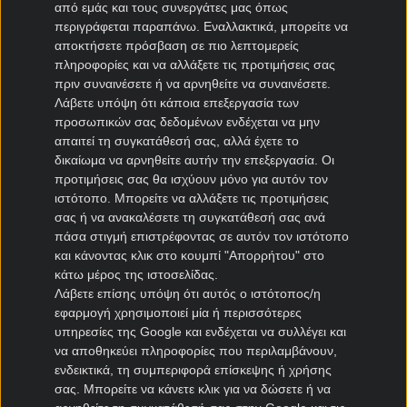
από εμάς και τους συνεργάτες μας όπως
Interwetten
Betsson
Efbet
Bwin
SportingBet
VistaBet
Netbet
περιγράφεται παραπάνω. Εναλλακτικά, μπορείτε να
αποκτήσετε πρόσβαση σε πιο λεπτομερείς
πληροφορίες και να αλλάξετε τις προτιμήσεις σας
Το kingbet.net είναι από τα πρώτα στοιχηματικά sites για
πριν συναινέσετε ή να αρνηθείτε να συναινέσετε.
στοίχημα στην Ελλάδα, με δωρεάν προγνωστικά
Λάβετε υπόψη ότι κάποια επεξεργασία των
ποδοσφαίρου, μπάσκετ, τένις και στοιχηματικές
προσωπικών σας δεδομένων ενδέχεται να μην
προτάσεις από τους καλύτερους tipsters. Αναλύσεις
απαιτεί τη συγκατάθεσή σας, αλλά έχετε το
αγώνων και αξιολόγηση όλων των στοιχηματικών
δικαίωμα να αρνηθείτε αυτήν την επεξεργασία. Οι
εταιριών που δραστηριοποιούνται νόμιμα στην Ελλάδα.
προτιμήσεις σας θα ισχύουν μόνο για αυτόν τον
Στοιχηματικές προσφορές*, κουπόνι ΟΠΑΠ, τα νέα της
ιστότοπο. Μπορείτε να αλλάξετε τις προτιμήσεις
αγοράς και στοιχηματική θεωρία για όλα όσα πρέπει να
σας ή να ανακαλέσετε τη συγκατάθεσή σας ανά
γνωρίζεις πριν παίξεις στοίχημα.
πάσα στιγμή επιστρέφοντας σε αυτόν τον ιστότοπο
και κάνοντας κλικ στο κουμπί "Απορρήτου" στο
κάτω μέρος της ιστοσελίδας.
Λάβετε επίσης υπόψη ότι αυτός ο ιστότοπος/η
εφαρμογή χρησιμοποιεί μία ή περισσότερες
*Για όλες τις
Προσφορές
: Ισχύουν όροι και
υπηρεσίες της Google και ενδέχεται να συλλέγει και
προϋποθέσεις
να αποθηκεύει πληροφορίες που περιλαμβάνουν,
ενδεικτικά, τη συμπεριφορά επίσκεψης ή χρήσης
σας. Μπορείτε να κάνετε κλικ για να δώσετε ή να
Βραβεία Kingbet