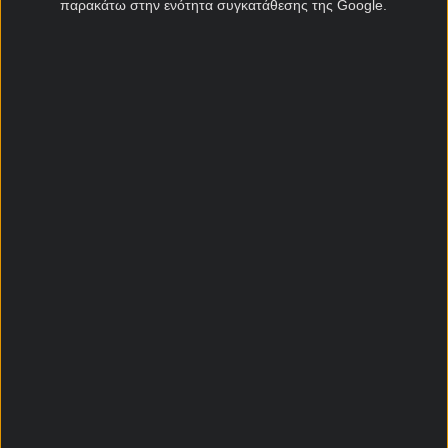
παρακάτω στην ενότητα συγκατάθεσης της Google.