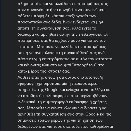
πληροφορίες και να αλλάξετε τις προτιμήσεις σας
Στοιχηματικές προσφορές*, κουπόνι ΟΠΑΠ, τα νέα της
πριν συναινέσετε ή να αρνηθείτε να συναινέσετε.
αγοράς και στοιχηματική θεωρία για όλα όσα πρέπει να
Λάβετε υπόψη ότι κάποια επεξεργασία των
γνωρίζεις πριν παίξεις στοίχημα.
προσωπικών σας δεδομένων ενδέχεται να μην
απαιτεί τη συγκατάθεσή σας, αλλά έχετε το
δικαίωμα να αρνηθείτε αυτήν την επεξεργασία. Οι
προτιμήσεις σας θα ισχύουν μόνο για αυτόν τον
ιστότοπο. Μπορείτε να αλλάξετε τις προτιμήσεις
*Για όλες τις
Προσφορές
: Ισχύουν όροι και
σας ή να ανακαλέσετε τη συγκατάθεσή σας ανά
προϋποθέσεις
πάσα στιγμή επιστρέφοντας σε αυτόν τον ιστότοπο
και κάνοντας κλικ στο κουμπί "Απορρήτου" στο
κάτω μέρος της ιστοσελίδας.
Βραβεία Kingbet
Λάβετε επίσης υπόψη ότι αυτός ο ιστότοπος/η
εφαρμογή χρησιμοποιεί μία ή περισσότερες
υπηρεσίες της Google και ενδέχεται να συλλέγει και
να αποθηκεύει πληροφορίες που περιλαμβάνουν,
ενδεικτικά, τη συμπεριφορά επίσκεψης ή χρήσης
σας. Μπορείτε να κάνετε κλικ για να δώσετε ή να
αρνηθείτε τη συγκατάθεσή σας στην Google και τις
σημάνσεις τρίτων μερών της για τη χρήση των
δεδομένων σας για τους σκοπούς που καθορίζονται