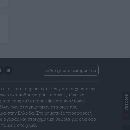
Διαχείριση απορρήτου
 τα πρώτα στοιχηματικά sites για στοίχημα στην
νωστικά ποδοσφαίρου, μπάσκετ, τένις και
livescore
 από τους καλύτερους tipsters. Αναλύσεις
όλων των στοιχηματικών εταιριών που
ιμα στην Ελλάδα. Στοιχηματικές προσφορές*,
ς αγοράς και στοιχηματική θεωρία για όλα όσα
 παίξεις στοίχημα.