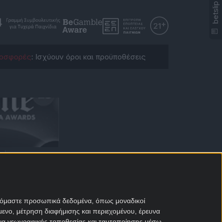
betslip
οσφορές
: Ισχύουν όροι και προϋποθέσεις
αζόμαστε προσωπικά δεδομένα, όπως μοναδικοί
ενο, μέτρηση διαφήμισης και περιεχομένου, έρευνα
μένα γεωγραφικής τοποθεσίας και ταυτοποίησης μέσω