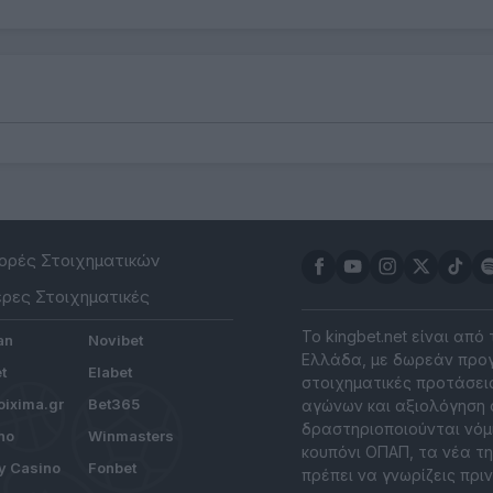
ρές Στοιχηματικών
ρες Στοιχηματικές
Το kingbet.net είναι από
an
Novibet
Ελλάδα, με δωρεάν προγ
t
Elabet
στοιχηματικές προτάσεις
ixima.gr
Bet365
αγώνων και αξιολόγηση 
δραστηριοποιούνται νόμ
no
Winmasters
κουπόνι ΟΠΑΠ, τα νέα τη
y Casino
Fonbet
πρέπει να γνωρίζεις πριν