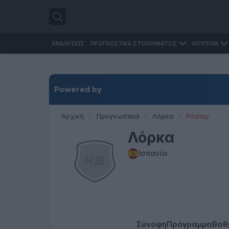
ΑΝΑΛΥΣΕΙΣ
ΠΡΟΓΝΩΣΤΙΚΑ ΣΤΟΙΧΗΜΑΤΟΣ
ΚΟΥΠΟΝΙ
Powered by
Αρχική
Προγνωστικά
Λόρκα
Ρόστερ
Λόρκα
Ισπανία
Σύνοψη
Πρόγραμμα
Βαθ