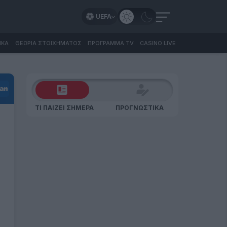
UEFA
ΙΚΑ
ΘΕΩΡΙΑ ΣΤΟΙΧΗΜΑΤΟΣ
ΠΡΟΓΡΑΜΜΑ TV
CASINO LIVE
ΤΙ ΠΑΙΖΕΙ ΣΗΜΕΡΑ
ΠΡΟΓΝΩΣΤΙΚΑ