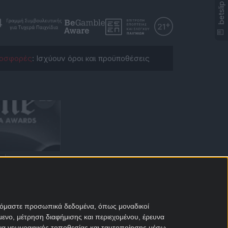
betslip
οσφορές
: Ισχύουν όροι και προϋποθέσεις
αζόμαστε προσωπικά δεδομένα, όπως μοναδικοί
ενο, μέτρηση διαφήμισης και περιεχομένου, έρευνα
μένα γεωγραφικής τοποθεσίας και ταυτοποίησης μέσω