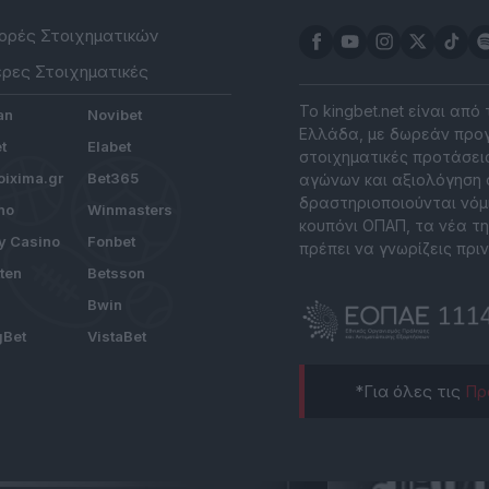
ρές Στοιχηματικών
ρες Στοιχηματικές
Το kingbet.net είναι από
an
Novibet
Ελλάδα, με δωρεάν προγ
t
Elabet
στοιχηματικές προτάσεις
ixima.gr
Bet365
αγώνων και αξιολόγηση 
δραστηριοποιούνται νόμ
no
Winmasters
κουπόνι ΟΠΑΠ, τα νέα τη
y Casino
Fonbet
πρέπει να γνωρίζεις πριν
tten
Betsson
Bwin
gBet
VistaBet
*Για όλες τις
Πρ