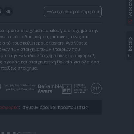
livescore
Διαχείριση απορρήτου
 τα πρώτα στοιχηματικά sites για στοίχημα στην
νωστικά ποδοσφαίρου, μπάσκετ, τένις και
betslip
 από τους καλύτερους tipsters. Αναλύσεις
όλων των στοιχηματικών εταιριών που
ιμα στην Ελλάδα. Στοιχηματικές προσφορές*,
ς αγοράς και στοιχηματική θεωρία για όλα όσα
 παίξεις στοίχημα.
οσφορές
: Ισχύουν όροι και προϋποθέσεις