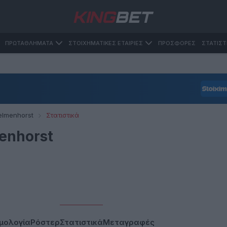
ΠΡΩΤΑΘΛΗΜΑΤΑ
ΣΤΟΙΧΗΜΑΤΙΚΕΣ ΕΤΑΙΡΙΕΣ
ΠΡΟΣΦΟΡΕΣ
ΣΤΑΤΙΣΤ
elmenhorst
Στατιστικά
enhorst
μολογία
Ρόστερ
Στατιστικά
Μεταγραφές