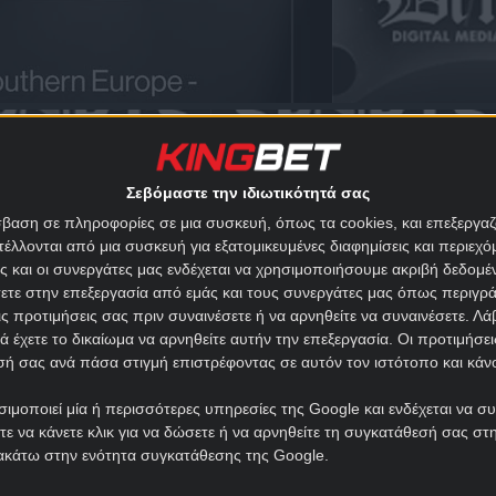
Σεβόμαστε την ιδιωτικότητά σας
όσβαση σε πληροφορίες σε μια συσκευή, όπως τα cookies, και επεξεργ
λονται από μια συσκευή για εξατομικευμένες διαφημίσεις και περιεχόμ
είς και οι συνεργάτες μας ενδέχεται να χρησιμοποιήσουμε ακριβή δεδο
σετε στην επεξεργασία από εμάς και τους συνεργάτες μας όπως περιγρ
ς προτιμήσεις σας πριν συναινέσετε ή να αρνηθείτε να συναινέσετε.
Λά
ά έχετε το δικαίωμα να αρνηθείτε αυτήν την επεξεργασία. Οι προτιμήσε
εσή σας ανά πάσα στιγμή επιστρέφοντας σε αυτόν τον ιστότοπο και κά
ιμοποιεί μία ή περισσότερες υπηρεσίες της Google και ενδέχεται να σ
ε να κάνετε κλικ για να δώσετε ή να αρνηθείτε τη συγκατάθεσή σας στη
ακάτω στην ενότητα συγκατάθεσης της Google.