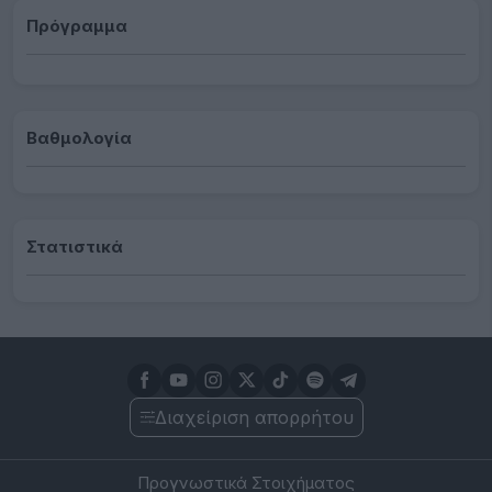
Πρόγραμμα
Βαθμολογία
Στατιστικά
Διαχείριση απορρήτου
Προγνωστικά Στοιχήματος