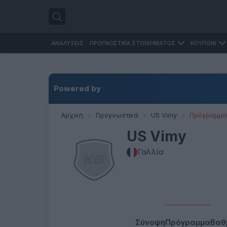
ΑΝΑΛΥΣΕΙΣ
ΠΡΟΓΝΩΣΤΙΚΑ ΣΤΟΙΧΗΜΑΤΟΣ
ΚΟΥΠΟΝΙ
Powered by
Αρχική
Προγνωστικά
US Vimy
Πρόγραμμα
US Vimy
Γαλλία
Σύνοψη
Πρόγραμμα
Βαθ