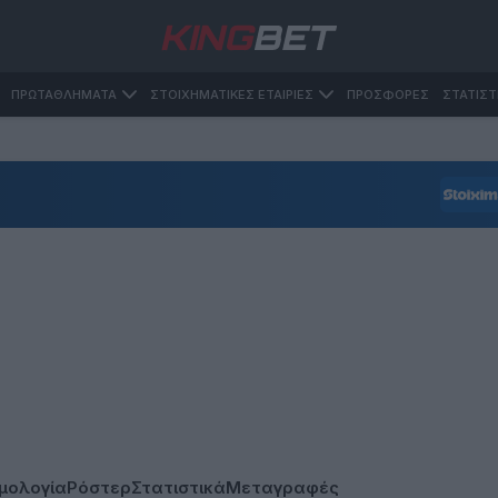
ΠΡΩΤΑΘΛΗΜΑΤΑ
ΣΤΟΙΧΗΜΑΤΙΚΕΣ ΕΤΑΙΡΙΕΣ
ΠΡΟΣΦΟΡΕΣ
ΣΤΑΤΙΣΤ
μολογία
Ρόστερ
Στατιστικά
Μεταγραφές