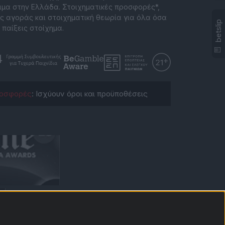
ιμα στην Ελλάδα. Στοιχηματικές προσφορές*,
ς αγοράς και στοιχηματική θεωρία για όλα όσα
betslip
 παίξεις στοίχημα.
οσφορές
: Ισχύουν όροι και προϋποθέσεις