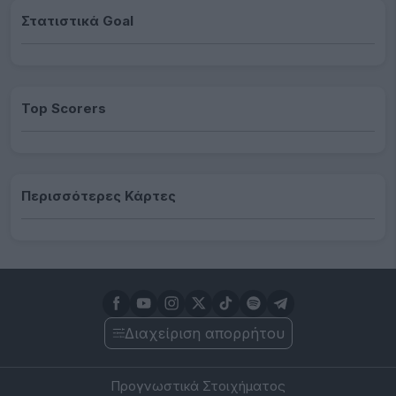
Στατιστικά Goal
Top Scorers
Περισσότερες Κάρτες
Διαχείριση απορρήτου
Προγνωστικά Στοιχήματος