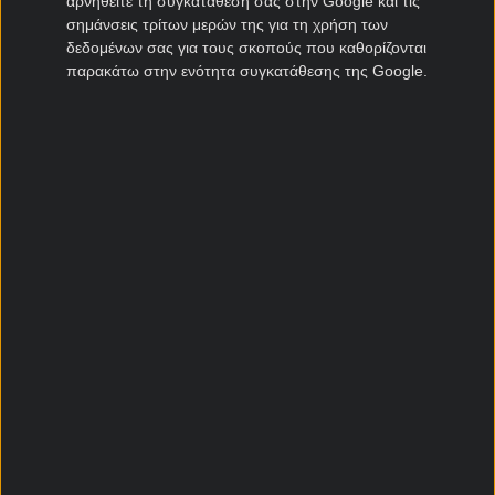
αρνηθείτε τη συγκατάθεσή σας στην Google και τις
σημάνσεις τρίτων μερών της για τη χρήση των
δεδομένων σας για τους σκοπούς που καθορίζονται
παρακάτω στην ενότητα συγκατάθεσης της Google.