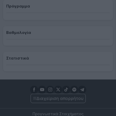
Πρόγραμμα
Βαθμολογία
Στατιστικά
Διαχείριση απορρήτου
Προγνωστικά Στοιχήματος