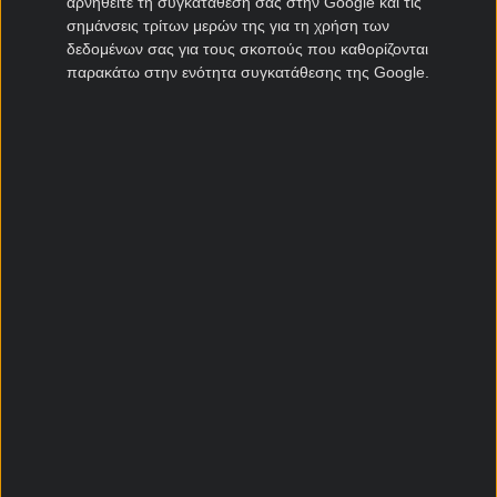
Βραβεία Kingbet
αρνηθείτε τη συγκατάθεσή σας στην Google και τις
σημάνσεις τρίτων μερών της για τη χρήση των
δεδομένων σας για τους σκοπούς που καθορίζονται
παρακάτω στην ενότητα συγκατάθεσης της Google.