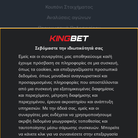
Κουπόνι Στοιχήματος
Αναλύσεις αγώνων
Προγνωστικά Ποδοσφαίρου
Προγνωστικά Μπάσκετ
Σεβόμαστε την ιδιωτικότητά σας
Αγώνες σήμερα
Εμείς και οι συνεργάτες μας αποθηκεύουμε και/ή
Στατιστικά Στοιχήματος
έχουμε πρόσβαση σε πληροφορίες σε μια συσκευή,
Στοιχηματικές Εκπομπές
όπως τα cookies, και επεξεργαζόμαστε προσωπικά
δεδομένα, όπως μοναδικοί αναγνωριστικοί και
Ειδήσεις Στοιχήματος
προσαρμοσμένες πληροφορίες που αποστέλλονται
από μια συσκευή για εξατομικευμένες διαφημίσεις
Θεωρία Στοιχήματος
και περιεχόμενο, μέτρηση διαφήμισης και
περιεχομένου, έρευνα ακροατηρίου και ανάπτυξη
Προσφορές Στοιχηματικών
υπηρεσιών.
Με την άδειά σας, εμείς και οι
Καλύτερες Στοιχηματικές
συνεργάτες μας ενδέχεται να χρησιμοποιήσουμε
ακριβή δεδομένα γεωγραφικής τοποθεσίας και
ταυτοποίησης μέσω σάρωσης συσκευών. Μπορείτε
Stoiximan
Novibet
Superbet
Elabet
Pamestoixima.gr
να κάνετε κλικ για να συναινέσετε στην επεξεργασία
Bet365
N1 Casino
Winmasters
Regency Casino
Fonbet