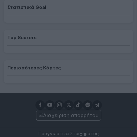
Στατιστικά Goal
Top Scorers
Περισσότερες Κάρτες
Διαχείριση απορρήτου
Προγνωστικά Στοιχήματος