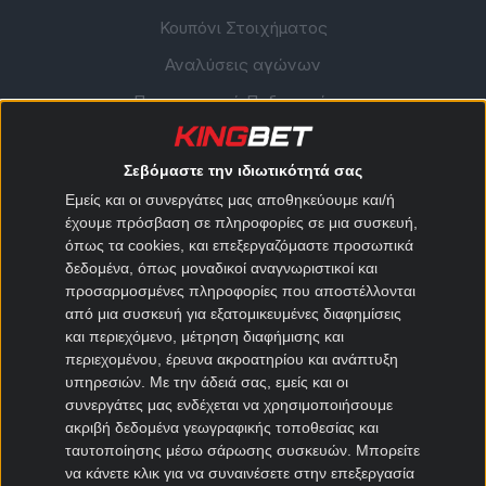
Κουπόνι Στοιχήματος
Αναλύσεις αγώνων
Προγνωστικά Ποδοσφαίρου
Προγνωστικά Μπάσκετ
Σεβόμαστε την ιδιωτικότητά σας
Αγώνες σήμερα
Εμείς και οι συνεργάτες μας αποθηκεύουμε και/ή
Στατιστικά Στοιχήματος
έχουμε πρόσβαση σε πληροφορίες σε μια συσκευή,
όπως τα cookies, και επεξεργαζόμαστε προσωπικά
Στοιχηματικές Εκπομπές
δεδομένα, όπως μοναδικοί αναγνωριστικοί και
Ειδήσεις Στοιχήματος
προσαρμοσμένες πληροφορίες που αποστέλλονται
από μια συσκευή για εξατομικευμένες διαφημίσεις
Θεωρία Στοιχήματος
και περιεχόμενο, μέτρηση διαφήμισης και
περιεχομένου, έρευνα ακροατηρίου και ανάπτυξη
Προσφορές Στοιχηματικών
υπηρεσιών.
Με την άδειά σας, εμείς και οι
συνεργάτες μας ενδέχεται να χρησιμοποιήσουμε
Καλύτερες Στοιχηματικές
ακριβή δεδομένα γεωγραφικής τοποθεσίας και
ταυτοποίησης μέσω σάρωσης συσκευών. Μπορείτε
Stoiximan
Novibet
Superbet
Elabet
Pamestoixima.gr
να κάνετε κλικ για να συναινέσετε στην επεξεργασία