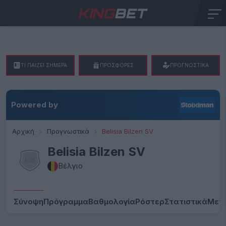
ΤΙ ΠΑΙΖΕΙ ΣΗΜΕΡΑ
ΠΡΟΣΦΟΡΕΣ
ΠΡΟΓΝΩΣΤΙΚΑ
Powered by
Αρχική
Προγνωστικά
Belisia Bilzen SV
Belisia Bilzen SV
Βέλγιο
Σύνοψη
Πρόγραμμα
Βαθμολογία
Ρόστερ
Στατιστικά
Μετ