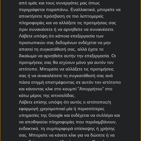
Bet365
N1 Casino
Winmasters
Regency Casino
Fonbet
από εμάς και τους συνεργάτες μας όπως
Interwetten
Betsson
Efbet
Bwin
SportingBet
VistaBet
Netbet
περιγράφεται παραπάνω. Εναλλακτικά, μπορείτε να
αποκτήσετε πρόσβαση σε πιο λεπτομερείς
πληροφορίες και να αλλάξετε τις προτιμήσεις σας
Το kingbet.net είναι από τα πρώτα στοιχηματικά sites για
πριν συναινέσετε ή να αρνηθείτε να συναινέσετε.
στοίχημα στην Ελλάδα, με δωρεάν προγνωστικά
Λάβετε υπόψη ότι κάποια επεξεργασία των
ποδοσφαίρου, μπάσκετ, τένις και στοιχηματικές
προσωπικών σας δεδομένων ενδέχεται να μην
προτάσεις από τους καλύτερους tipsters. Αναλύσεις
απαιτεί τη συγκατάθεσή σας, αλλά έχετε το
αγώνων και αξιολόγηση όλων των στοιχηματικών
δικαίωμα να αρνηθείτε αυτήν την επεξεργασία. Οι
εταιριών που δραστηριοποιούνται νόμιμα στην Ελλάδα.
προτιμήσεις σας θα ισχύουν μόνο για αυτόν τον
Στοιχηματικές προσφορές*, κουπόνι ΟΠΑΠ, τα νέα της
ιστότοπο. Μπορείτε να αλλάξετε τις προτιμήσεις
αγοράς και στοιχηματική θεωρία για όλα όσα πρέπει να
σας ή να ανακαλέσετε τη συγκατάθεσή σας ανά
γνωρίζεις πριν παίξεις στοίχημα.
πάσα στιγμή επιστρέφοντας σε αυτόν τον ιστότοπο
και κάνοντας κλικ στο κουμπί "Απορρήτου" στο
κάτω μέρος της ιστοσελίδας.
Λάβετε επίσης υπόψη ότι αυτός ο ιστότοπος/η
εφαρμογή χρησιμοποιεί μία ή περισσότερες
*Για όλες τις
Προσφορές
: Ισχύουν όροι και
υπηρεσίες της Google και ενδέχεται να συλλέγει και
προϋποθέσεις
να αποθηκεύει πληροφορίες που περιλαμβάνουν,
ενδεικτικά, τη συμπεριφορά επίσκεψης ή χρήσης
σας. Μπορείτε να κάνετε κλικ για να δώσετε ή να