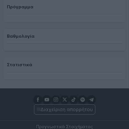
Πρόγραμμα
Βαθμολογία
Στατιστικά
Διαχείριση απορρήτου
Προγνωστικά Στοιχήματος