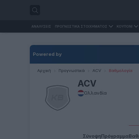
ΑΝΑΛΥΣΕΙΣ
ΠΡΟΓΝΩΣΤΙΚΑ ΣΤΟΙΧΗΜΑΤΟΣ
ΚΟΥΠΟΝΙ
Powered by
Αρχική
Προγνωστικά
ACV
Βαθμολογία
ACV
Ολλανδία
Σύνοψη
Πρόγραμμα
Βαθ