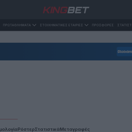
ΠΡΩΤΑΘΛΗΜΑΤΑ
ΣΤΟΙΧΗΜΑΤΙΚΕΣ ΕΤΑΙΡΙΕΣ
ΠΡΟΣΦΟΡΕΣ
ΣΤΑΤΙΣΤ
μολογία
Ρόστερ
Στατιστικά
Μεταγραφές