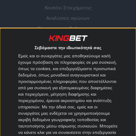
Κουπόνι Στοιχήματος
Αναλύσεις αγώνων
Προγνωστικά Ποδοσφαίρου
Προγνωστικά Μπάσκετ
Σεβόμαστε την ιδιωτικότητά σας
Αγώνες σήμερα
Εμείς και οι συνεργάτες μας αποθηκεύουμε και/ή
Στατιστικά Στοιχήματος
έχουμε πρόσβαση σε πληροφορίες σε μια συσκευή,
όπως τα cookies, και επεξεργαζόμαστε προσωπικά
Στοιχηματικές Εκπομπές
δεδομένα, όπως μοναδικοί αναγνωριστικοί και
Ειδήσεις Στοιχήματος
προσαρμοσμένες πληροφορίες που αποστέλλονται
από μια συσκευή για εξατομικευμένες διαφημίσεις
Θεωρία Στοιχήματος
και περιεχόμενο, μέτρηση διαφήμισης και
περιεχομένου, έρευνα ακροατηρίου και ανάπτυξη
Προσφορές Στοιχηματικών
υπηρεσιών.
Με την άδειά σας, εμείς και οι
συνεργάτες μας ενδέχεται να χρησιμοποιήσουμε
Καλύτερες Στοιχηματικές
ακριβή δεδομένα γεωγραφικής τοποθεσίας και
ταυτοποίησης μέσω σάρωσης συσκευών. Μπορείτε
Stoiximan
Novibet
Superbet
Elabet
Pamestoixima.gr
να κάνετε κλικ για να συναινέσετε στην επεξεργασία