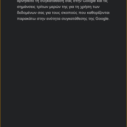
Βραβεία Kingbet
αρνηθείτε τη συγκατάθεσή σας στην Google και τις
σημάνσεις τρίτων μερών της για τη χρήση των
δεδομένων σας για τους σκοπούς που καθορίζονται
παρακάτω στην ενότητα συγκατάθεσης της Google.