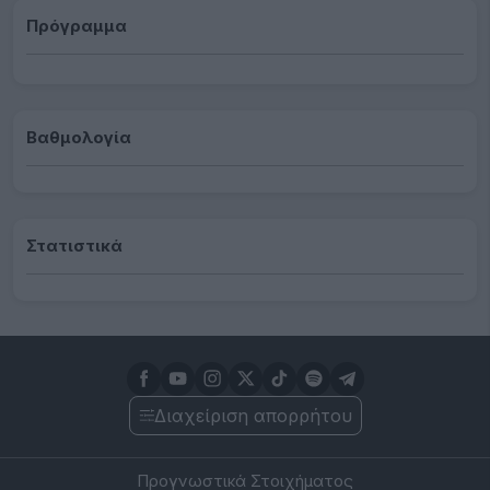
Πρόγραμμα
Βαθμολογία
Στατιστικά
Διαχείριση απορρήτου
Προγνωστικά Στοιχήματος