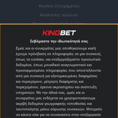
Κουπόνι Στοιχήματος
Αναλύσεις αγώνων
Προγνωστικά Ποδοσφαίρου
Προγνωστικά Μπάσκετ
Σεβόμαστε την ιδιωτικότητά σας
Αγώνες σήμερα
Εμείς και οι συνεργάτες μας αποθηκεύουμε και/ή
Στατιστικά Στοιχήματος
έχουμε πρόσβαση σε πληροφορίες σε μια συσκευή,
Στοιχηματικές Εκπομπές
όπως τα cookies, και επεξεργαζόμαστε προσωπικά
δεδομένα, όπως μοναδικοί αναγνωριστικοί και
Ειδήσεις Στοιχήματος
προσαρμοσμένες πληροφορίες που αποστέλλονται
από μια συσκευή για εξατομικευμένες διαφημίσεις
Θεωρία Στοιχήματος
και περιεχόμενο, μέτρηση διαφήμισης και
περιεχομένου, έρευνα ακροατηρίου και ανάπτυξη
Προσφορές Στοιχηματικών
υπηρεσιών.
Με την άδειά σας, εμείς και οι
Καλύτερες Στοιχηματικές
συνεργάτες μας ενδέχεται να χρησιμοποιήσουμε
ακριβή δεδομένα γεωγραφικής τοποθεσίας και
ταυτοποίησης μέσω σάρωσης συσκευών. Μπορείτε
Stoiximan
Novibet
Superbet
Elabet
Pamestoixima.gr
να κάνετε κλικ για να συναινέσετε στην επεξεργασία
Bet365
N1 Casino
Winmasters
Regency Casino
Fonbet