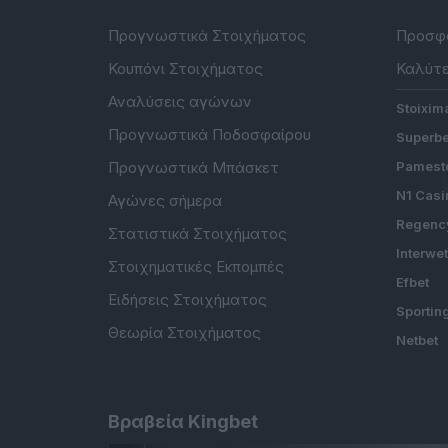
Προγνωστικά Στοιχήματος
Προσφο
Κουπόνι Στοιχήματος
Καλύτε
Αναλύσεις αγώνων
Stoixim
Προγνωστικά Ποδοσφαίρου
Superbe
Προγνωστικά Μπάσκετ
Pamesto
N1 Casi
Αγώνες σήμερα
Regenc
Στατιστικά Στοιχήματος
Interwe
Στοιχηματικές Εκπομπές
Efbet
Ειδήσεις Στοιχήματος
Sportin
Θεωρία Στοιχήματος
Netbet
Βραβεία Kingbet