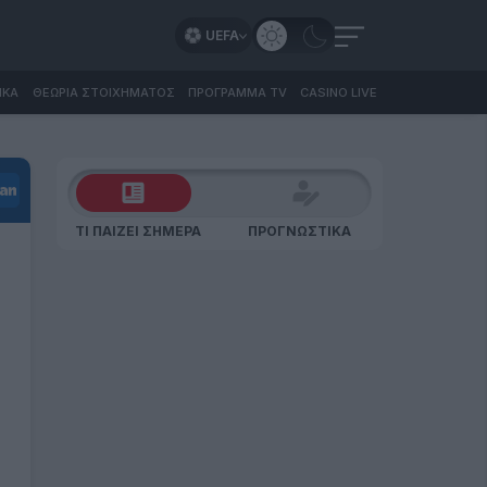
UEFA
ΙΚΑ
ΘΕΩΡΙΑ ΣΤΟΙΧΗΜΑΤΟΣ
ΠΡΟΓΡΑΜΜΑ TV
CASINO LIVE
ΤΙ ΠΑΙΖΕΙ ΣΗΜΕΡΑ
ΠΡΟΓΝΩΣΤΙΚΑ