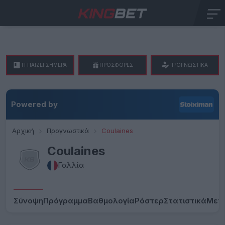
ΤΙ ΠΑΙΖΕΙ ΣΗΜΕΡΑ
ΠΡΟΣΦΟΡΕΣ
ΠΡΟΓΝΩΣΤΙΚΑ
Powered by
Αρχική
Προγνωστικά
Coulaines
Coulaines
Γαλλία
Σύνοψη
Πρόγραμμα
Βαθμολογία
Ρόστερ
Στατιστικά
Μετ