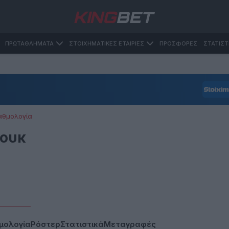
ΠΡΩΤΑΘΛΗΜΑΤΑ
ΣΤΟΙΧΗΜΑΤΙΚΕΣ ΕΤΑΙΡΙΕΣ
ΠΡΟΣΦΟΡΕΣ
ΣΤΑΤΙΣΤ
αθμολογία
ρουκ
μολογία
Ρόστερ
Στατιστικά
Μεταγραφές