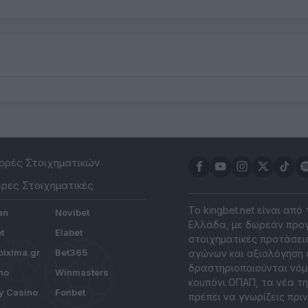
ρές Στοιχηματικών
ρες Στοιχηματικές
Το kingbet.net είναι από
an
Novibet
Ελλάδα, με δωρεάν προγ
t
Elabet
στοιχηματικές προτάσεις
ixima.gr
Bet365
αγώνων και αξιολόγηση 
δραστηριοποιούνται νόμ
no
Winmasters
κουπόνι ΟΠΑΠ, τα νέα τη
y Casino
Fonbet
πρέπει να γνωρίζεις πριν