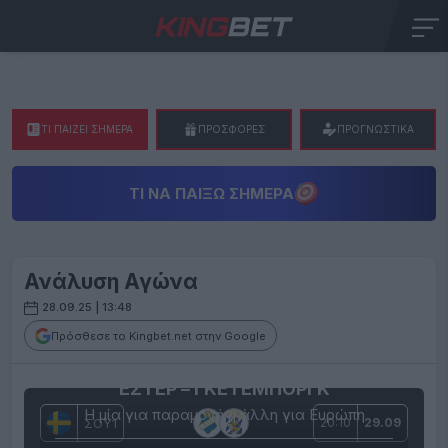
ΤΙ ΠΑΙΖΕΙ ΣΗΜΕΡΑ
ΠΡΟΣΦΟΡΕΣ
ΠΡΟΓΝΩΣΤΙΚΑ
ΤΙ ΝΑ ΠΑΊΞΩ ΣΉΜΕΡΑ
Ανάλυση Αγώνα
28.09.25 | 13:48
Πρόσθεσε το Kingbet.net στην Google
ΕΣΤΕΡ – ΓΚΕΤΕΜΠΟΡΓΚ
Η μία για παραμονή η άλλη για Ευρώπη
ΣΟΥ1
20:10
29.09