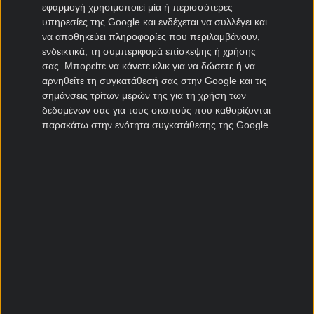
εφαρμογή χρησιμοποιεί μία ή περισσότερες
υπηρεσίες της Google και ενδέχεται να συλλέγει και
Ρεπορτάζ
να αποθηκεύει πληροφορίες που περιλαμβάνουν,
ενδεικτικά, τη συμπεριφορά επίσκεψης ή χρήσης
Στοπ στο αήττητο σερί των έξι αγώνων για την
σας. Μπορείτε να κάνετε κλικ για να δώσετε ή να
Γκέτεμποργκ, καθώς γνώρισε την ήττα 0-1 εντός
αρνηθείτε τη συγκατάθεσή σας στην Google και τις
έδρας από την Μπρομαπόικαρνα, μετά από
σημάνσεις τρίτων μερών της για τη χρήση των
μέτρια εμφάνιση.
δεδομένων σας για τους σκοπούς που καθορίζονται
παρακάτω στην ενότητα συγκατάθεσης της Google.
Ναι μεν είχε τον έλεγχο του κέντρου και έκανε
αρκετές φάσεις, δεν μπόρεσε όμως να γίνει
ιδιαίτερα απειλητική και σε μια αντεπίθεση των
φιλοξενούμενων στο 56’ η άμυνά της πιάστηκε
στον ύπνο. Προσπάθησε στη συνέχεια, είχε
κάποιες φάσεις, ο ρυθμός όμως του αγώνα
έπεφτε διαρκώς από τις κράμπες που πάθαιναν
οι παίκτης της Μπρομαπόικαρνα, κάτι για το
οποίο εξέδωσε ανακοίνωση η διοίκηση της
ομάδας, διαμαρτυρόμενη για την ανοχή του
ρέφερι.