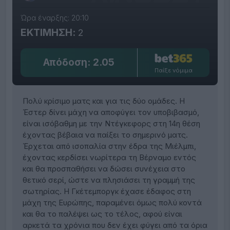
Ώρα έναρξης: 20:10
ΕΚΤΙΜΗΣΗ:
2
Απόδοση: 2.05
Παίξε νόμιμα
Πολύ κρίσιμο ματς και για τις δύο ομάδες. Η
Έστερ δίνει μάχη να αποφύγει τον υποβιβασμό,
είναι ισόβαθμη με την Ντέγκεφορς στη 14η θέση
έχοντας βέβαια να παίξει το σημερινό ματς.
Έρχεται από ισοπαλία στην έδρα της Μιέλμπι,
έχοντας κερδίσει νωρίτερα τη Βέρναμο εντός
και θα προσπαθήσει να δώσει συνέχεια στο
θετικό σερί, ώστε να πλησιάσει τη γραμμή της
σωτηρίας. Η Γκέτεμποργκ έχασε έδαφος στη
μάχη της Ευρώπης, παραμένει όμως πολύ κοντά
και θα το παλέψει ως το τέλος, αφού είναι
αρκετά τα χρόνια που δεν έχει φύγει από τα όρια