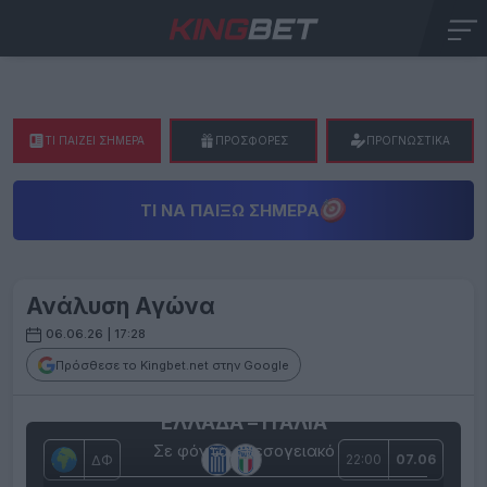
ΤΙ ΠΑΙΖΕΙ ΣΗΜΕΡΑ
ΠΡΟΣΦΟΡΕΣ
ΠΡΟΓΝΩΣΤΙΚΑ
ΤΙ ΝΑ ΠΑΊΞΩ ΣΉΜΕΡΑ
Ανάλυση Αγώνα
06.06.26 | 17:28
Πρόσθεσε το Kingbet.net στην Google
ΕΛΛΑΔΑ – ΙΤΑΛΙΑ
Σε φόντο... μεσογειακό
ΔΦ
22:00
07.06