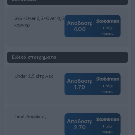
G/G+Over 2,5+Over 8,5
Απόδοση:
κόρνερ
4.00
Παίξε
νόμιμα
Ειδικά στοιχήματα
Under 2,5 κίτρινες
Απόδοση:
1.70
Παίξε
νόμιμα
Γκολ Δουβίκας
Απόδοση:
2.70
Παίξε
νόμιμα