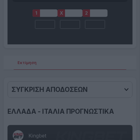
1
X
2
Εκτίμηση
Αποδ
ΣΥΓΚΡΙΣΗ ΑΠΟΔΟΣΕΩΝ
ΕΛΛΑΔΑ - ΙΤΑΛΙΑ ΠΡΟΓΝΩΣΤΙΚΑ
Kingbet