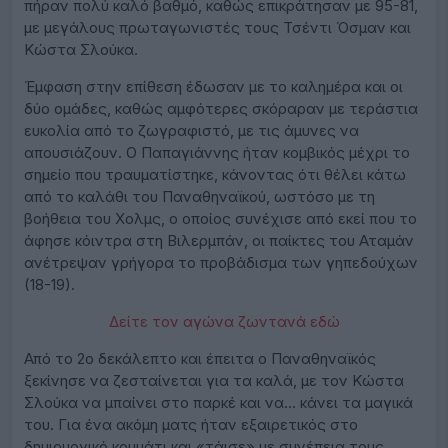
πήραν πολύ καλό βαθμό, καθώς επικράτησαν με 95-81,
με μεγάλους πρωταγωνιστές τους Τσέντι Όσμαν και
Κώστα Σλούκα.
Έμφαση στην επίθεση έδωσαν με το καλημέρα και οι
δύο ομάδες, καθώς αμφότερες σκόραραν με τεράστια
ευκολία από το ζωγραφιστό, με τις άμυνες να
απουσιάζουν. Ο Παπαγιάννης ήταν κομβικός μέχρι το
σημείο που τραυματίστηκε, κάνοντας ότι θέλει κάτω
από το καλάθι του Παναθηναϊκού, ωστόσο με τη
βοήθεια του Χολμς, ο οποίος συνέχισε από εκεί που το
άφησε κόιντρα στη Βιλερμπάν, οι παίκτες του Αταμάν
ανέτρεψαν γρήγορα το προβάδισμα των γηπεδούχων
(18-19).
Δείτε τον αγώνα ζωντανά εδώ
Από το 2ο δεκάλεπτο και έπειτα ο Παναθηναϊκός
ξεκίνησε να ζεσταίνεται για τα καλά, με τον Κώστα
Σλούκα να μπαίνει στο παρκέ και να… κάνει τα μαγικά
του. Για ένα ακόμη ματς ήταν εξαιρετικός στο
δημιουργικό κομμάτι και «τάισε» με συνέπεια τους