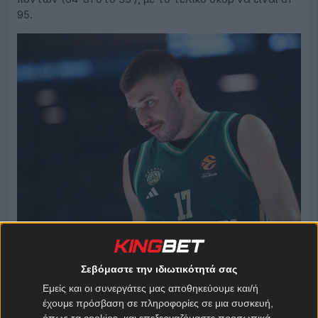
95.
Μεγάλος πρωταγωνιστής της αναμέτρησης ο
Κώστας Σλούκας, ο οποίος σε 27 λεπτά σημείωσε 7
Σεβόμαστε την ιδιωτικότητά σας
πόντους, μάζεψε 3 ριμπάουντ και μοίρασε 12 ασίστ.
Εμείς και οι συνεργάτες μας αποθηκεύουμε και/ή
Συμπαραστάτες του ο Τσέντι Όσμαν (29 π., 5 ριμπ.), ο
έχουμε πρόσβαση σε πληροφορίες σε μια συσκευή,
Ομέρ Γιούρτσεβεν (15 π., 4 ριμπ., 2 ασίστ, 1 κλεψ.) και ο
όπως τα cookies, και επεξεργαζόμαστε προσωπικά