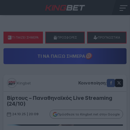
ΤΙ ΠΑΙΖΕΙ ΣΗΜΕΡΑ
ΠΡΟΣΦΟΡΕΣ
ΠΡΟΓΝΩΣΤΙΚΑ
ΤΙ ΝΑ ΠΑΊΞΩ ΣΉΜΕΡΑ
Κοινοποίηση:
Kingbet
Βίρτους – Παναθηναϊκός Live Streaming
(24/10)
24.10.25 | 20:09
Πρόσθεσε το Kingbet.net στην Google