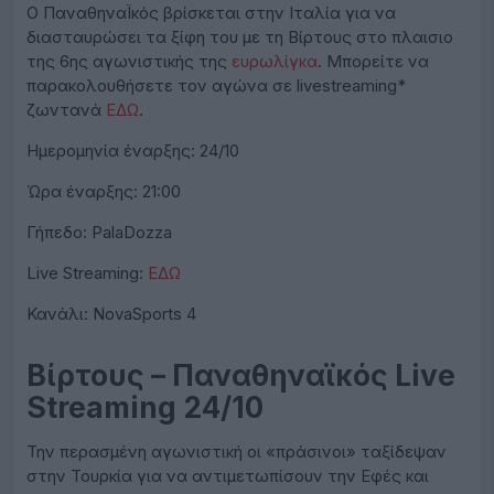
Ο ΠαναθηναΪκός βρίσκεται στην Ιταλία για να
διασταυρώσει τα ξίφη του με τη Βίρτους στο πλαισιο
της 6ης αγωνιστικής της
ευρωλίγκα
. Μπορείτε να
παρακολουθήσετε τον αγώνα σε livestreaming*
ζωντανά
ΕΔΩ
.
Ημερομηνία έναρξης: 24/10
Ώρα έναρξης: 21:00
Γήπεδο: PalaDozza
Live Streaming:
ΕΔΩ
Κανάλι: NovaSports 4
Βίρτους – Παναθηναϊκός Live
Streaming 24/10
Την περασμένη αγωνιστική οι «πράσινοι» ταξίδεψαν
στην Τουρκία για να αντιμετωπίσουν την Εφές και