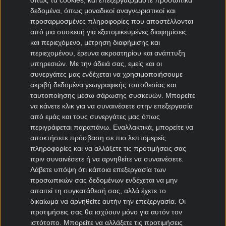
Τζέριαν Γκράντ (11 π., 5 ριμπ., 4 ασίστ, 1 κλεψ.).
δεδομένα, όπως μοναδικοί αναγνωριστικοί και
προσαρμοσμένες πληροφορίες που αποστέλλονται
«Είμαστε χαρούμενοι, ήταν μια επιτυχημένη διπλή
από μια συσκευή για εξατομικευμένες διαφημίσεις
εβδομάδα για εμάς. Παίζαμε σήμερα με μια
και περιεχόμενο, μέτρηση διαφήμισης και
ταλαντούχα ομάδα, όπως η Εφές. Ολοι συνέβαλαν
περιεχομένου, έρευνα ακροατηρίου και ανάπτυξη
σήμερα και πρέπει να συνεχίσουμε να παίζουμε έτσι,
υπηρεσιών.
Με την άδειά σας, εμείς και οι
ήταν ένα παράδειγμα το σημερινό ματς του πως
συνεργάτες μας ενδέχεται να χρησιμοποιήσουμε
πρέπει να παίζουμε.
ακριβή δεδομένα γεωγραφικής τοποθεσίας και
ταυτοποίησης μέσω σάρωσης συσκευών. Μπορείτε
Δείτε τον αγώνα ζωντανά εδώ
να κάνετε κλικ για να συναινέσετε στην επεξεργασία
Η αυτοπεποίθησή μου προέρχεται και συνεχίζεται από
από εμάς και τους συνεργάτες μας όπως
το Ευρωμπάσκετ, ευχαριστώ τους συμπαίκτες μου που
περιγράφεται παραπάνω. Εναλλακτικά, μπορείτε να
όταν είμαι ελεύθερος μου πασάρουν και με βοηθούν.
αποκτήσετε πρόσβαση σε πιο λεπτομερείς
Είμαι χαρούμενος με το ρεκόρ μου αλλά πιο πολύ με τη
πληροφορίες και να αλλάξετε τις προτιμήσεις σας
πριν συναινέσετε ή να αρνηθείτε να συναινέσετε.
νίκη. Ήμασταν τρομεροί στο δεύτερο ημίχρονο,
Λάβετε υπόψη ότι κάποια επεξεργασία των
κυκλοφορήσαμε καλά την μπάλα, παίξαμε και
προσωπικών σας δεδομένων ενδέχεται να μην
εξαιρετική άμυνα κατά διαστήματα», δήλωσε μετά τη
απαιτεί τη συγκατάθεσή σας, αλλά έχετε το
λήξη της αναμέτρησης ο Όσμαν.
δικαίωμα να αρνηθείτε αυτήν την επεξεργασία. Οι
Από τη μεριά του ο Εργκίν Αταμάν είπε: «Θέλω να
προτιμήσεις σας θα ισχύουν μόνο για αυτόν τον
συγχαρώ τον Σλούκα, έπαιξε εξαιρετικά. Ο Όσμαν
ιστότοπο. Μπορείτε να αλλάξετε τις προτιμήσεις