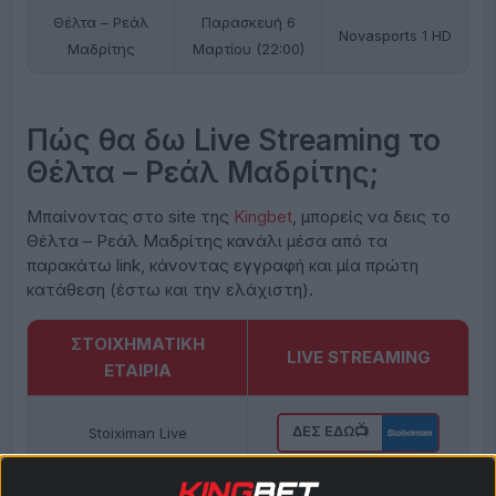
Θέλτα – Ρεάλ
Παρασκευή 6
Novasports 1 HD
Μαδρίτης
Μαρτίου (22:00)
Πώς θα δω Live Streaming το
Θέλτα – Ρεάλ Μαδρίτης;
Μπαίνοντας στο site της
Kingbet
, μπορείς να δεις το
Θέλτα – Ρεάλ Μαδρίτης κανάλι μέσα από τα
παρακάτω link, κάνοντας εγγραφή και μία πρώτη
κατάθεση (έστω και την ελάχιστη).
ΣΤΟΙΧΗΜΑΤΙΚΗ
LIVE STREAMING
ΕΤΑΙΡΙΑ
ΔΕΣ ΕΔΩ📺
Stoiximan Live