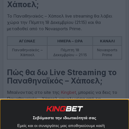
Χάποελ;
Το Παναθηναϊκός – Χάποελ live streaming θα λάβει
χώρα την Πέμπτη 18 Δεκεμβρίου (21:15) και θα
μεταδοθεί από το Novasports Prime.
ΑΓΩΝΑΣ
ΗΜΕΡΑ – ΩΡΑ
ΚΑΝΑΛΙ
Παναθηναϊκός –
Πέμπτη 18
Novasports
Χάποελ
Δεκεμβρίου
–
21:15
Prime
Πώς θα δω Live Streaming το
Παναθηναϊκός – Χάποελ;
Μπαίνοντας στο site της
Kingbet
, μπορείς να δεις το
Παναθηναϊκός – Χάποελ καναλι μέσα από τα
παρακάτω link, κάνοντας εγγραφή και μία πρώτη
κατάθεση (έστω και την ελάχιστη).
Σεβόμαστε την ιδιωτικότητά σας
ΣΤΟΙΧΗΜΑΤΙΚΗ ΕΤΑΙΡΙΑ
LIVE STREAMING
Εμείς και οι συνεργάτες μας αποθηκεύουμε και/ή