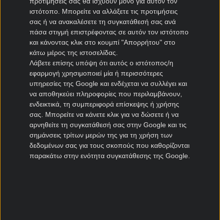
προτιμήσεις σας θα ισχύουν μόνο για αυτόν τον
Αναλύσεις αγώνων
ιστότοπο. Μπορείτε να αλλάξετε τις προτιμήσεις
Προγνωστικά Ποδοσφαίρου
σας ή να ανακαλέσετε τη συγκατάθεσή σας ανά
πάσα στιγμή επιστρέφοντας σε αυτόν τον ιστότοπο
Προγνωστικά Μπάσκετ
και κάνοντας κλικ στο κουμπί "Απορρήτου" στο
Αγώνες σήμερα
κάτω μέρος της ιστοσελίδας.
Λάβετε επίσης υπόψη ότι αυτός ο ιστότοπος/η
Στατιστικά Στοιχήματος
εφαρμογή χρησιμοποιεί μία ή περισσότερες
υπηρεσίες της Google και ενδέχεται να συλλέγει και
Στοιχηματικές Εκπομπές
να αποθηκεύει πληροφορίες που περιλαμβάνουν,
Ειδήσεις Στοιχήματος
ενδεικτικά, τη συμπεριφορά επίσκεψης ή χρήσης
σας. Μπορείτε να κάνετε κλικ για να δώσετε ή να
Θεωρία Στοιχήματος
αρνηθείτε τη συγκατάθεσή σας στην Google και τις
σημάνσεις τρίτων μερών της για τη χρήση των
Προσφορές Στοιχηματικών
δεδομένων σας για τους σκοπούς που καθορίζονται
παρακάτω στην ενότητα συγκατάθεσης της Google.
Καλύτερες Στοιχηματικές
Stoiximan
Novibet
Superbet
Elabet
Pamestoixima.gr
Bet365
N1 Casino
Winmasters
Regency Casino
Fonbet
Interwetten
Betsson
Efbet
Bwin
SportingBet
VistaBet
Netbet