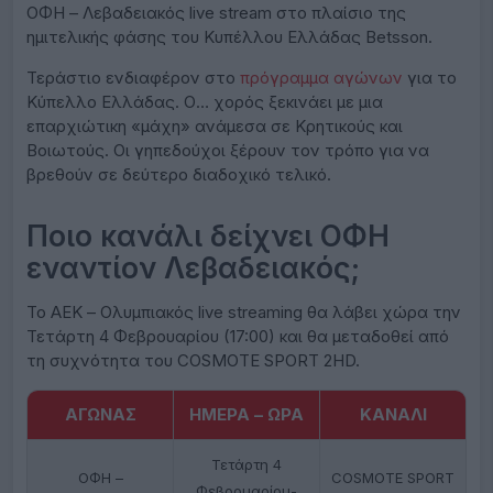
ΟΦΗ – Λεβαδειακός live stream στο πλαίσιο της
ημιτελικής φάσης του Κυπέλλου Ελλάδας Betsson.
Τεράστιο ενδιαφέρον στο
πρόγραμμα αγώνων
για το
Κύπελλο Ελλάδας. Ο… χορός ξεκινάει με μια
επαρχιώτικη «μάχη» ανάμεσα σε Κρητικούς και
Βοιωτούς. Οι γηπεδούχοι ξέρουν τον τρόπο για να
βρεθούν σε δεύτερο διαδοχικό τελικό.
Ποιο κανάλι δείχνει ΟΦΗ
εναντίον Λεβαδειακός;
Το ΑΕΚ – Ολυμπιακός live streaming θα λάβει χώρα την
Τετάρτη 4 Φεβρουαρίου (17:00) και θα μεταδοθεί από
τη συχνότητα του COSMOTE SPORT 2HD.
ΑΓΩΝΑΣ
ΗΜΕΡΑ – ΩΡΑ
ΚΑΝΑΛΙ
Τετάρτη 4
ΟΦΗ –
COSMOTE SPORT
Φεβρουαρίου-