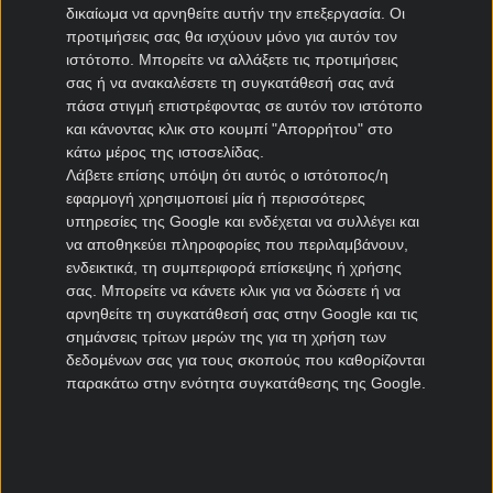
δικαίωμα να αρνηθείτε αυτήν την επεξεργασία. Οι
προτιμήσεις σας θα ισχύουν μόνο για αυτόν τον
Προγνωστικά Στοιχήματος
ιστότοπο. Μπορείτε να αλλάξετε τις προτιμήσεις
Κουπόνι Στοιχήματος
σας ή να ανακαλέσετε τη συγκατάθεσή σας ανά
πάσα στιγμή επιστρέφοντας σε αυτόν τον ιστότοπο
Αναλύσεις αγώνων
και κάνοντας κλικ στο κουμπί "Απορρήτου" στο
κάτω μέρος της ιστοσελίδας.
Προγνωστικά Ποδοσφαίρου
Λάβετε επίσης υπόψη ότι αυτός ο ιστότοπος/η
Προγνωστικά Μπάσκετ
εφαρμογή χρησιμοποιεί μία ή περισσότερες
υπηρεσίες της Google και ενδέχεται να συλλέγει και
Αγώνες σήμερα
να αποθηκεύει πληροφορίες που περιλαμβάνουν,
Στατιστικά Στοιχήματος
ενδεικτικά, τη συμπεριφορά επίσκεψης ή χρήσης
σας. Μπορείτε να κάνετε κλικ για να δώσετε ή να
Στοιχηματικές Εκπομπές
αρνηθείτε τη συγκατάθεσή σας στην Google και τις
σημάνσεις τρίτων μερών της για τη χρήση των
Ειδήσεις Στοιχήματος
δεδομένων σας για τους σκοπούς που καθορίζονται
Θεωρία Στοιχήματος
παρακάτω στην ενότητα συγκατάθεσης της Google.
Προσφορές Στοιχηματικών
Καλύτερες Στοιχηματικές