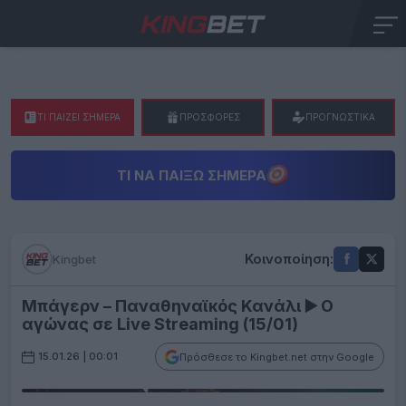
ΤΙ ΠΑΙΖΕΙ ΣΗΜΕΡΑ
ΠΡΟΣΦΟΡΕΣ
ΠΡΟΓΝΩΣΤΙΚΑ
ΤΙ ΝΑ ΠΑΊΞΩ ΣΉΜΕΡΑ
Κοινοποίηση:
Kingbet
Μπάγερν – Παναθηναϊκός Κανάλι ▶️ Ο
αγώνας σε Live Streaming (15/01)
15.01.26 | 00:01
Πρόσθεσε το Kingbet.net στην Google