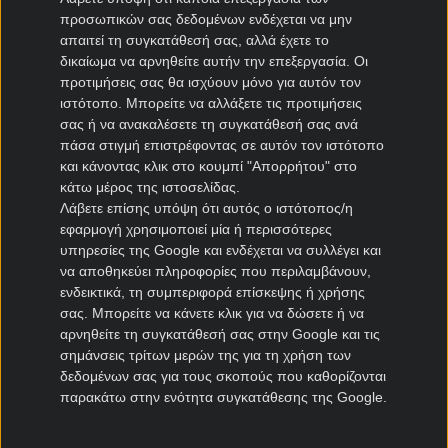
προσωπικών σας δεδομένων ενδέχεται να μην
απαιτεί τη συγκατάθεσή σας, αλλά έχετε το
δικαίωμα να αρνηθείτε αυτήν την επεξεργασία. Οι
προτιμήσεις σας θα ισχύουν μόνο για αυτόν τον
ιστότοπο. Μπορείτε να αλλάξετε τις προτιμήσεις
σας ή να ανακαλέσετε τη συγκατάθεσή σας ανά
Διαχείριση απορρήτου
πάσα στιγμή επιστρέφοντας σε αυτόν τον ιστότοπο
και κάνοντας κλικ στο κουμπί "Απορρήτου" στο
κάτω μέρος της ιστοσελίδας.
Προγνωστικά Στοιχήματος
Λάβετε επίσης υπόψη ότι αυτός ο ιστότοπος/η
εφαρμογή χρησιμοποιεί μία ή περισσότερες
Κουπόνι Στοιχήματος
υπηρεσίες της Google και ενδέχεται να συλλέγει και
Αναλύσεις αγώνων
να αποθηκεύει πληροφορίες που περιλαμβάνουν,
ενδεικτικά, τη συμπεριφορά επίσκεψης ή χρήσης
Προγνωστικά Ποδοσφαίρου
σας. Μπορείτε να κάνετε κλικ για να δώσετε ή να
αρνηθείτε τη συγκατάθεσή σας στην Google και τις
Προγνωστικά Μπάσκετ
σημάνσεις τρίτων μερών της για τη χρήση των
Αγώνες σήμερα
δεδομένων σας για τους σκοπούς που καθορίζονται
παρακάτω στην ενότητα συγκατάθεσης της Google.
Στατιστικά Στοιχήματος
Στοιχηματικές Εκπομπές