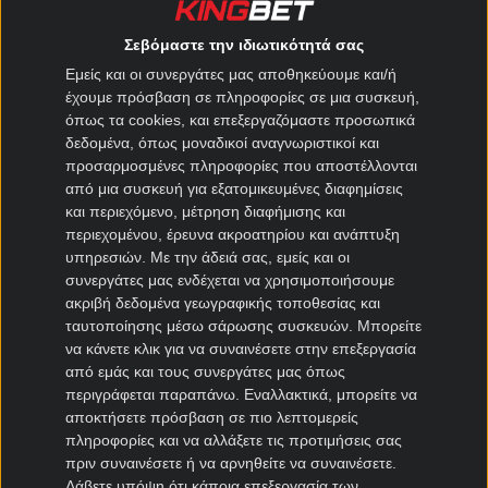
Stoiximan Live
ΔΕΣ ΕΔΩ
Σεβόμαστε την ιδιωτικότητά σας
Εμείς και οι συνεργάτες μας αποθηκεύουμε και/ή
Bet365 Live
ΔΕΣ ΕΔΩ
έχουμε πρόσβαση σε πληροφορίες σε μια συσκευή,
όπως τα cookies, και επεξεργαζόμαστε προσωπικά
δεδομένα, όπως μοναδικοί αναγνωριστικοί και
Novibet Live
ΔΕΣ ΕΔΩ
προσαρμοσμένες πληροφορίες που αποστέλλονται
από μια συσκευή για εξατομικευμένες διαφημίσεις
και περιεχόμενο, μέτρηση διαφήμισης και
Pamestoixima.gr Live
ΔΕΣ ΕΔΩ
περιεχομένου, έρευνα ακροατηρίου και ανάπτυξη
υπηρεσιών.
Με την άδειά σας, εμείς και οι
συνεργάτες μας ενδέχεται να χρησιμοποιήσουμε
Fonbet Live
ΔΕΣ ΕΔΩ
ακριβή δεδομένα γεωγραφικής τοποθεσίας και
ταυτοποίησης μέσω σάρωσης συσκευών. Μπορείτε
να κάνετε κλικ για να συναινέσετε στην επεξεργασία
Elabet Live
ΔΕΣ ΕΔΩ
από εμάς και τους συνεργάτες μας όπως
περιγράφεται παραπάνω. Εναλλακτικά, μπορείτε να
αποκτήσετε πρόσβαση σε πιο λεπτομερείς
Netbet Live
ΔΕΣ ΕΔΩ
πληροφορίες και να αλλάξετε τις προτιμήσεις σας
πριν συναινέσετε ή να αρνηθείτε να συναινέσετε.
Λάβετε υπόψη ότι κάποια επεξεργασία των