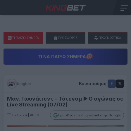
ΤΙ ΠΑΙΖΕΙ ΣΗΜΕΡΑ
ΠΡΟΣΦΟΡΕΣ
ΠΡΟΓΝΩΣΤΙΚΑ
ΤΙ ΝΑ ΠΑΊΞΩ ΣΉΜΕΡΑ
Κοινοποίηση:
Kingbet
Μαν. Γιουνάιτεντ – Τότεναμ ▶️ Ο αγώνας σε
Live Streaming (07/02)
07.02.26 | 00:01
Πρόσθεσε το Kingbet.net στην Google