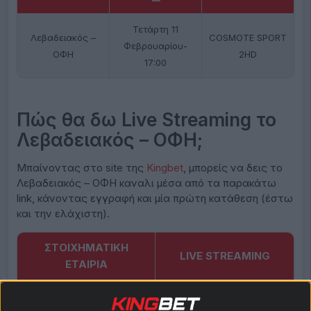
Τετάρτη 11
Λεβαδειακός –
COSMOTE SPORT
Φεβρουαρίου-
ΟΦΗ
2HD
17:00
Πώς θα δω Live Streaming το
Λεβαδειακός – ΟΦΗ;
Μπαίνοντας στο site της
Kingbet
, μπορείς να δεις το
Λεβαδειακός – ΟΦΗ καναλι μέσα από τα παρακάτω
link, κάνοντας εγγραφή και μία πρώτη κατάθεση (έστω
και την ελάχιστη).
ΣΤΟΙΧΗΜΑΤΙΚΗ
LIVE STREAMING
ΕΤΑΙΡΙΑ
ΔΕΣ ΕΔΩ📺
Stoiximan Live