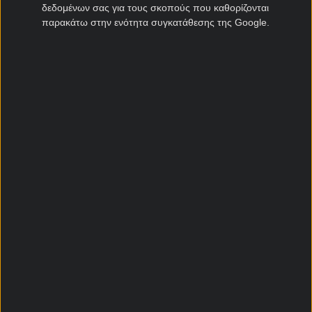
Γερμανία – Κουρασάο ειδικά
δεδομένων σας για τους σκοπούς που καθορίζονται
παικτών
παρακάτω στην ενότητα συγκατάθεσης της Google.
Ο Κάι Χάβερτς υπήρξε καταλυτικός με την Άρσεναλ
στην κατάκτηση της φετινής Πρέμιερ Λιγκ. Λογικά θα
ηγηθεί της επίθεσης των «πάντσερ», οπότε θα
κυνηγήσουμε να σκοράρει πρώτος στον αγώνα.
Επίσης, η Γερμανία ενδέχεται να «εγκατασταθεί» στα
καρέ του Κουρασάο, γεγονός που ενδέχεται να
επιφέρει πολλά σουτ εντός εστίας από τους παίκτες
της.
ΣΤΟΙΧΗΜΑ
ΑΠΟΔΟΣΗ
ΧΑΒΕΡΤΣ ΝΑ ΣΚΟΡΑΡΕΙ
3.75
ΠΡΩΤΟΣ
ΚΙΜΙΧ OVER 1,5 ΣΟΥΤ
3.65