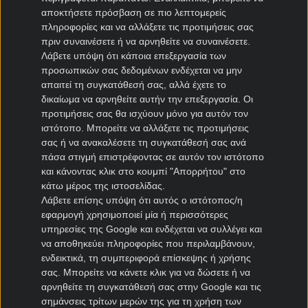
αποκτήσετε πρόσβαση σε πιο λεπτομερείς
πληροφορίες και να αλλάξετε τις προτιμήσεις σας
ΣΤΟΙΧΗΜΑ
ΑΠΟΔΟΣΗ
πριν συναινέσετε ή να αρνηθείτε να συναινέσετε.
Λάβετε υπόψη ότι κάποια επεξεργασία των
ΓΚΟΛ ΜΕ ΠΕΝΑΛΤΙ
2.70
προσωπικών σας δεδομένων ενδέχεται να μην
απαιτεί τη συγκατάθεσή σας, αλλά έχετε το
δικαίωμα να αρνηθείτε αυτήν την επεξεργασία. Οι
ΚΟΥΡΑΣΑΟ ΑΥΤΟΓΚΟΛ
6.60
προτιμήσεις σας θα ισχύουν μόνο για αυτόν τον
ιστότοπο. Μπορείτε να αλλάξετε τις προτιμήσεις
σας ή να ανακαλέσετε τη συγκατάθεσή σας ανά
ΓΕΡΜΑΝΙΑ OVER 3,5
3.50
πάσα στιγμή επιστρέφοντας σε αυτόν τον ιστότοπο
ΓΚΟΛ+OVER 10,5 ΚΟΡΝΕΡ
και κάνοντας κλικ στο κουμπί "Απορρήτου" στο
κάτω μέρος της ιστοσελίδας.
Λάβετε επίσης υπόψη ότι αυτός ο ιστότοπος/η
ΑΠΕΥΘΕΙΑΣ ΚΟΚΚΙΝΗ ΚΑΡΤΑ
8.40
εφαρμογή χρησιμοποιεί μία ή περισσότερες
υπηρεσίες της Google και ενδέχεται να συλλέγει και
ΓΕΡΜΑΝΙΑ ΝΑ ΚΕΡΔΙΣΕΙ ΜΕ
να αποθηκεύει πληροφορίες που περιλαμβάνουν,
2.25
4+ ΓΚΟΛ ΔΙΑΦΟΡΑ
ενδεικτικά, τη συμπεριφορά επίσκεψης ή χρήσης
σας. Μπορείτε να κάνετε κλικ για να δώσετε ή να
αρνηθείτε τη συγκατάθεσή σας στην Google και τις
σημάνσεις τρίτων μερών της για τη χρήση των