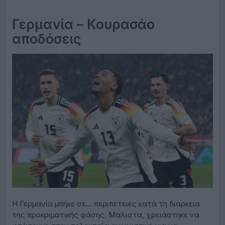
Γερμανία – Κουρασάο
αποδόσεις
Η Γερμανία μπήκε σε… περιπέτειες κατά τη διάρκεια
της προκριματικής φάσης. Μάλιστα, χρειάστηκε να