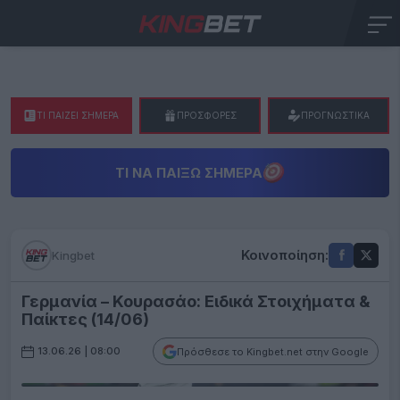
ΤΙ ΠΑΙΖΕΙ ΣΗΜΕΡΑ
ΠΡΟΣΦΟΡΕΣ
ΠΡΟΓΝΩΣΤΙΚΑ
ΤΙ ΝΑ ΠΑΊΞΩ ΣΉΜΕΡΑ
Κοινοποίηση:
Kingbet
Γερμανία – Κουρασάο: Ειδικά Στοιχήματα &
Παίκτες (14/06)
13.06.26 | 08:00
Πρόσθεσε το Kingbet.net στην Google