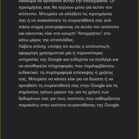
δικαίωμα να αρνηθείτε αυτήν την επεξεργασία. Οι
Προγνωστικά Στοιχήματος
προτιμήσεις σας θα ισχύουν μόνο για αυτόν τον
Κουπόνι Στοιχήματος
ιστότοπο. Μπορείτε να αλλάξετε τις προτιμήσεις
σας ή να ανακαλέσετε τη συγκατάθεσή σας ανά
Αναλύσεις αγώνων
πάσα στιγμή επιστρέφοντας σε αυτόν τον ιστότοπο
Προγνωστικά Ποδοσφαίρου
και κάνοντας κλικ στο κουμπί "Απορρήτου" στο
κάτω μέρος της ιστοσελίδας.
Προγνωστικά Μπάσκετ
Λάβετε επίσης υπόψη ότι αυτός ο ιστότοπος/η
εφαρμογή χρησιμοποιεί μία ή περισσότερες
Αγώνες σήμερα
υπηρεσίες της Google και ενδέχεται να συλλέγει και
Στατιστικά Στοιχήματος
να αποθηκεύει πληροφορίες που περιλαμβάνουν,
ενδεικτικά, τη συμπεριφορά επίσκεψης ή χρήσης
Στοιχηματικές Εκπομπές
σας. Μπορείτε να κάνετε κλικ για να δώσετε ή να
αρνηθείτε τη συγκατάθεσή σας στην Google και τις
Ειδήσεις Στοιχήματος
σημάνσεις τρίτων μερών της για τη χρήση των
Θεωρία Στοιχήματος
δεδομένων σας για τους σκοπούς που καθορίζονται
παρακάτω στην ενότητα συγκατάθεσης της Google.
Προσφορές Στοιχηματικών
Καλύτερες Στοιχηματικές
Stoiximan
Novibet
Superbet
Elabet
Pamestoixima.gr