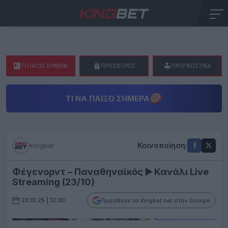
ΤΙ ΠΑΙΖΕΙ ΣΗΜΕΡΑ
ΠΡΟΣΦΟΡΕΣ
ΠΡΟΓΝΩΣΤΙΚΑ
ΤΙ ΝΑ ΠΑΊΞΩ ΣΉΜΕΡΑ
Κοινοποίηση:
Kingbet
Φέγενορντ – Παναθηναϊκός ▶️ Κανάλι Live
Streaming (23/10)
23.10.25 | 12:30
Πρόσθεσε το Kingbet.net στην Google