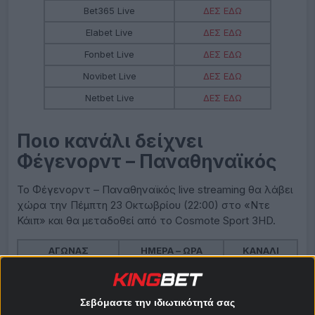
Bet365 Live
ΔΕΣ ΕΔΩ
Elabet Live
ΔΕΣ ΕΔΩ
Fonbet Live
ΔΕΣ ΕΔΩ
Novibet Live
ΔΕΣ ΕΔΩ
Netbet Live
ΔΕΣ ΕΔΩ
Ποιο κανάλι δείχνει
Φέγενορντ – Παναθηναϊκός
Το Φέγενορντ – Παναθηναϊκός live streaming θα λάβει
χώρα την Πέμπτη 23 Οκτωβρίου (22:00) στο «Ντε
Κάιπ» και θα μεταδοθεί από το Cosmote Sport 3HD.
ΑΓΩΝΑΣ
ΗΜΕΡΑ – ΩΡΑ
ΚΑΝΑΛΙ
Φέγενορντ –
Πέμπτη 23
Cosmote
Παναθηναϊκός
Οκτωβρίου –
17:30
Sport 3HD
Σεβόμαστε την ιδιωτικότητά σας