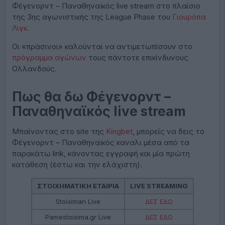
Φέγενορντ – Παναθηναϊκός live stream στο πλαίσιο
της 3ης αγωνιστικής της League Phase του
Γιουρόπα
Λιγκ
.
Οι «πράσινοι» καλούνται να αντιμετωπίσουν στο
πρόγραμμα αγώνων
τους πάντοτε επικίνδυνους
Ολλανδούς.
Πως θα δω Φέγενορντ –
Παναθηναϊκός live stream
Μπαίνοντας στο site της
Kingbet
, μπορείς να δεις το
Φέγενορντ – Παναθηναϊκός καναλι μέσα από τα
παρακάτω link, κάνοντας εγγραφή και μία πρώτη
κατάθεση (έστω και την ελάχιστη).
ΣΤΟΙΧΗΜΑΤΙΚΗ ΕΤΑΙΡΙΑ
LIVE STREAMING
Stoiximan Live
ΔΕΣ ΕΔΩ
Pamestoixima.gr Live
ΔΕΣ ΕΔΩ