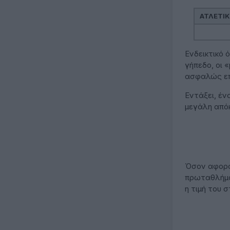
ΑΤΛΕΤΙΚ
Ενδεικτικό 
γήπεδο, οι 
ασφαλώς επ
Εντάξει, έν
μεγάλη απόκ
Όσον αφορά
πρωταθλήμα
η τιμή του 