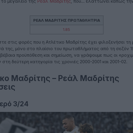
ο το μεγαλείο της
Ρεάλ Μαδρίτης
, που… ελαττώνει κάπως τη
ΡΕΑΛ ΜΑΔΡΙΤΗΣ ΠΡΩΤΑΘΛΗΤΡΙΑ
1.85
ε στις φορές που η Ατλέτικο Μαδρίτης έχει φιλοξενήσει τη 
ά της, μόνο στο πλαίσιο του πρωταθλήματος από τη σεζόν 1
 βέβαια προϋπόθεση και σημείωση, να γράψουμε πως οι «ροχ
 στη δεύτερη κατηγορία τις χρονιές 2000-2001 και 2001-02.
ικο Μαδρίτης – Ρεάλ Μαδρίτης
σεις
ερό 3/24