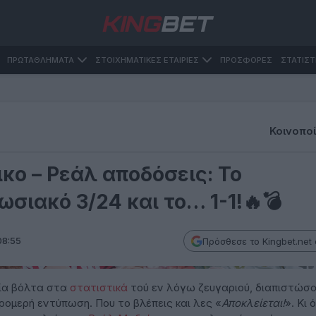
ΠΡΩΤΑΘΛΗΜΑΤΑ
ΣΤΟΙΧΗΜΑΤΙΚΕΣ ΕΤΑΙΡΙΕΣ
ΠΡΟΣΦΟΡΕΣ
ΣΤΑΤΙΣΤ
Κοινοποί
ικο – Ρεάλ αποδόσεις: Το
ωσιακό 3/24 και το… 1-1!🔥💣
08:55
Πρόσθεσε το Kingbet.net
ία βόλτα στα
στατιστικά
τού εν λόγω ζευγαριού, διαπιστώσα
ρομερή εντύπωση. Που το βλέπεις και λες «
Αποκλείεται!
». Κι