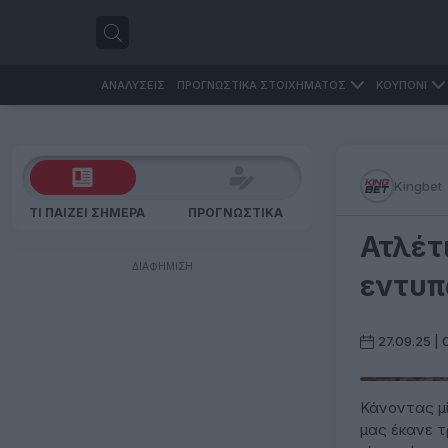
ΑΝΑΛΥΣΕΙΣ
ΠΡΟΓΝΩΣΤΙΚΑ ΣΤΟΙΧΗΜΑΤΟΣ
ΚΟΥΠΟΝΙ
Kingbet
ΤΙ ΠΑΙΖΕΙ ΣΗΜΕΡΑ
ΠΡΟΓΝΩΣΤΙΚΑ
Ατλέτ
εντυπ
27.09.25 | 
Κάνοντας μ
μας έκανε τ