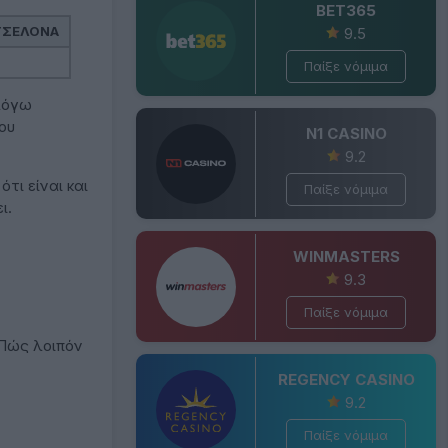
BET365
ΡΤΣΕΛΟΝΑ
9.5
Παίξε νόμιμα
 λόγω
ου
N1 CASINO
9.2
τι είναι και
Παίξε νόμιμα
ι.
WINMASTERS
9.3
Παίξε νόμιμα
 Πώς λοιπόν
REGENCY CASINO
9.2
Παίξε νόμιμα