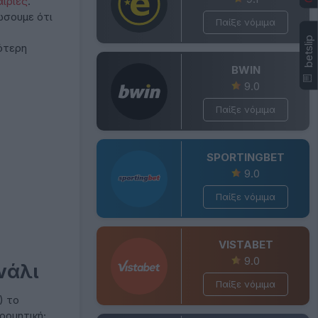
αιριες
.
ώσουμε ότι
Παίξε νόμιμα
betslip
ότερη
BWIN
9.0
Παίξε νόμιμα
SPORTINGBET
9.0
Παίξε νόμιμα
VISTABET
9.0
νάλι
Παίξε νόμιμα
) το
ρομητική;