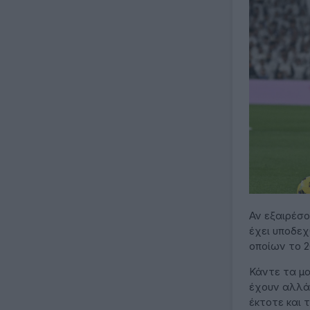
Αν εξαιρέσ
έχει υποδεχθ
οποίων το 2
Κάντε τα μα
έχουν αλλάξ
έκτοτε και 