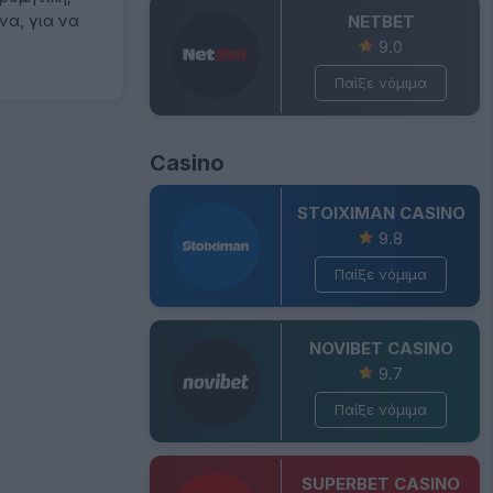
να, για να
NETBET
9.0
Παίξε νόμιμα
Casino
STOIXIMAN CASINO
9.8
Παίξε νόμιμα
NOVIBET CASINO
9.7
Παίξε νόμιμα
SUPERBET CASINO