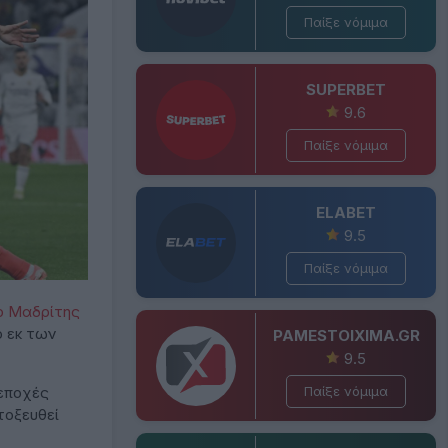
Παίξε νόμιμα
SUPERBET
9.6
Παίξε νόμιμα
ELABET
9.5
Παίξε νόμιμα
ο Μαδρίτης
ο εκ των
PAMESTOIXIMA.GR
9.5
 εποχές
Παίξε νόμιμα
τοξευθεί