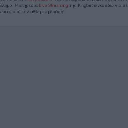
βλημα. Η υπηρεσία
Live Streaming
τής Kingbet είναι εδώ για σέ
λεπτό από την αθλητική δράση!