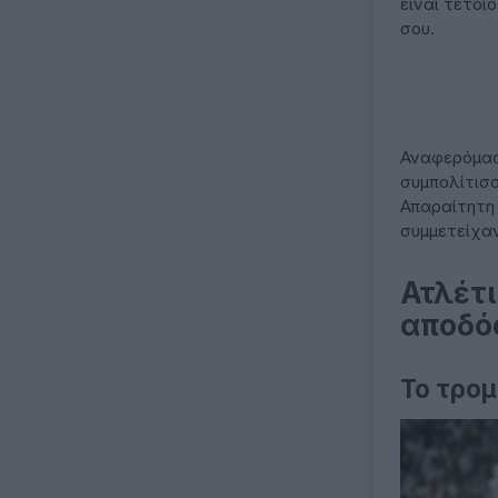
είναι τέτοι
σου.
Αναφερόμαστ
συμπολίτισσ
Απαραίτητη
συμμετείχαν
Ατλέτ
αποδό
Το τρομ