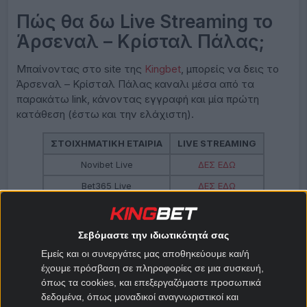
Πώς θα δω Live Streaming το
Άρσεναλ – Κρίσταλ Πάλας;
Μπαίνοντας στο site της
Kingbet
, μπορείς να δεις το
Άρσεναλ – Κρίσταλ Πάλας καναλι μέσα από τα
παρακάτω link, κάνοντας εγγραφή και μία πρώτη
κατάθεση (έστω και την ελάχιστη).
ΣΤΟΙΧΗΜΑΤΙΚΗ ΕΤΑΙΡΙΑ
LIVE STREAMING
Novibet Live
ΔΕΣ ΕΔΩ
Bet365 Live
ΔΕΣ ΕΔΩ
Stoiximan Live
ΔΕΣ ΕΔΩ
Pamestoixima.gr Live
ΔΕΣ ΕΔΩ
Σεβόμαστε την ιδιωτικότητά σας
Elabet Live
ΔΕΣ ΕΔΩ
Εμείς και οι συνεργάτες μας αποθηκεύουμε και/ή
έχουμε πρόσβαση σε πληροφορίες σε μια συσκευή,
Fonbet Live
ΔΕΣ ΕΔΩ
όπως τα cookies, και επεξεργαζόμαστε προσωπικά
δεδομένα, όπως μοναδικοί αναγνωριστικοί και