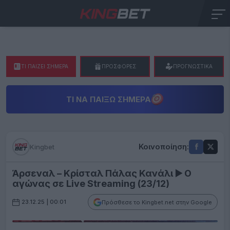
ΤΙ ΠΑΙΖΕΙ ΣΗΜΕΡΑ
ΠΡΟΣΦΟΡΕΣ
ΠΡΟΓΝΩΣΤΙΚΑ
ΤΙ ΝΑ ΠΑΊΞΩ ΣΉΜΕΡΑ
Κοινοποίηση:
Kingbet
Άρσεναλ – Κρίσταλ Πάλας Κανάλι ▶️ Ο
αγώνας σε Live Streaming (23/12)
23.12.25 | 00:01
Πρόσθεσε το Kingbet.net στην Google