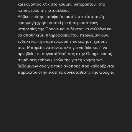
Θεωρία Στοιχήματος
και κάνοντας κλικ στο κουμπί "Απορρήτου" στο
κάτω μέρος της ιστοσελίδας.
Προσφορές Στοιχηματικών
Λάβετε επίσης υπόψη ότι αυτός ο ιστότοπος/η
Καλύτερες Στοιχηματικές
εφαρμογή χρησιμοποιεί μία ή περισσότερες
υπηρεσίες της Google και ενδέχεται να συλλέγει και
να αποθηκεύει πληροφορίες που περιλαμβάνουν,
Stoiximan
Novibet
Superbet
Elabet
Pamestoixima.gr
ενδεικτικά, τη συμπεριφορά επίσκεψης ή χρήσης
Bet365
N1 Casino
Winmasters
Regency Casino
Fonbet
σας. Μπορείτε να κάνετε κλικ για να δώσετε ή να
Interwetten
Betsson
Efbet
Bwin
SportingBet
VistaBet
Netbet
αρνηθείτε τη συγκατάθεσή σας στην Google και τις
σημάνσεις τρίτων μερών της για τη χρήση των
δεδομένων σας για τους σκοπούς που καθορίζονται
Το kingbet.net είναι από τα πρώτα στοιχηματικά sites για
παρακάτω στην ενότητα συγκατάθεσης της Google.
στοίχημα στην Ελλάδα, με δωρεάν προγνωστικά
ποδοσφαίρου, μπάσκετ, τένις και στοιχηματικές
προτάσεις από τους καλύτερους tipsters. Αναλύσεις
αγώνων και αξιολόγηση όλων των στοιχηματικών
εταιριών που δραστηριοποιούνται νόμιμα στην Ελλάδα.
Στοιχηματικές προσφορές*, κουπόνι ΟΠΑΠ, τα νέα της
αγοράς και στοιχηματική θεωρία για όλα όσα πρέπει να
γνωρίζεις πριν παίξεις στοίχημα.