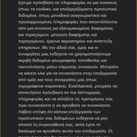
Αμπερντίν live streaming
έχουμε πρόσβαση σε πληροφορίες σε μια συσκευή,
όπως τα cookies, και επεξεργαζόμαστε προσωπικά
Αν αναρωτιέσαι «που θα δω το ΑΕΚ – Αμπερντίν,
δεδομένα, όπως μοναδικοί αναγνωριστικοί και
μπορείς να το παρακολουθήσεις και μέσα από
τις
προσαρμοσμένες πληροφορίες που αποστέλλονται
περισσότερες
στοιχηματικές εταιρίες
.
από μια συσκευή για εξατομικευμένες διαφημίσεις
και περιεχόμενο, μέτρηση διαφήμισης και
Και μην ξεχνάς ότι το ημίχρονο ενός αγώνα είναι η
περιεχομένου, έρευνα ακροατηρίου και ανάπτυξη
καλύτερη ώρα για να απολαύσεις τα προνόμια που
υπηρεσιών.
Με την άδειά σας, εμείς και οι
σου προσφέρουν οι
στοιχηματικές προσφορές
*!
συνεργάτες μας ενδέχεται να χρησιμοποιήσουμε
ακριβή δεδομένα γεωγραφικής τοποθεσίας και
ταυτοποίησης μέσω σάρωσης συσκευών. Μπορείτε
να κάνετε κλικ για να συναινέσετε στην επεξεργασία
από εμάς και τους συνεργάτες μας όπως
περιγράφεται παραπάνω. Εναλλακτικά, μπορείτε να
αποκτήσετε πρόσβαση σε πιο λεπτομερείς
Διαχείριση απορρήτου
πληροφορίες και να αλλάξετε τις προτιμήσεις σας
πριν συναινέσετε ή να αρνηθείτε να συναινέσετε.
Λάβετε υπόψη ότι κάποια επεξεργασία των
Προγνωστικά Στοιχήματος
προσωπικών σας δεδομένων ενδέχεται να μην
απαιτεί τη συγκατάθεσή σας, αλλά έχετε το
Κουπόνι Στοιχήματος
δικαίωμα να αρνηθείτε αυτήν την επεξεργασία. Οι
Αναλύσεις αγώνων