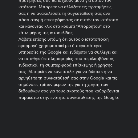
προτιμήσεις σας θα ισχύουν μόνο για αυτόν τον
ιστότοπο. Μπορείτε να αλλάξετε τις προτιμήσεις
Προγνωστικά Ποδοσφαίρου
σας ή να ανακαλέσετε τη συγκατάθεσή σας ανά
πάσα στιγμή επιστρέφοντας σε αυτόν τον ιστότοπο
Προγνωστικά Μπάσκετ
και κάνοντας κλικ στο κουμπί "Απορρήτου" στο
Αγώνες σήμερα
κάτω μέρος της ιστοσελίδας.
Λάβετε επίσης υπόψη ότι αυτός ο ιστότοπος/η
Στατιστικά Στοιχήματος
εφαρμογή χρησιμοποιεί μία ή περισσότερες
Στοιχηματικές Εκπομπές
υπηρεσίες της Google και ενδέχεται να συλλέγει και
να αποθηκεύει πληροφορίες που περιλαμβάνουν,
Ειδήσεις Στοιχήματος
ενδεικτικά, τη συμπεριφορά επίσκεψης ή χρήσης
σας. Μπορείτε να κάνετε κλικ για να δώσετε ή να
Θεωρία Στοιχήματος
αρνηθείτε τη συγκατάθεσή σας στην Google και τις
σημάνσεις τρίτων μερών της για τη χρήση των
Προσφορές Στοιχηματικών
δεδομένων σας για τους σκοπούς που καθορίζονται
Καλύτερες Στοιχηματικές
παρακάτω στην ενότητα συγκατάθεσης της Google.
Stoiximan
Novibet
Superbet
Elabet
Pamestoixima.gr
Bet365
N1 Casino
Winmasters
Regency Casino
Fonbet
Interwetten
Betsson
Efbet
Bwin
SportingBet
VistaBet
Netbet