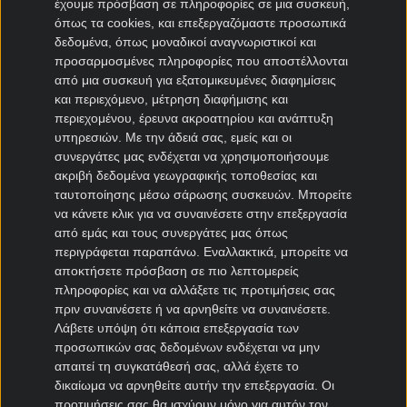
έχουμε πρόσβαση σε πληροφορίες σε μια συσκευή,
όπως τα cookies, και επεξεργαζόμαστε προσωπικά
Μεταγραφές Bundesliga
δεδομένα, όπως μοναδικοί αναγνωριστικοί και
προσαρμοσμένες πληροφορίες που αποστέλλονται
Μπάγερν μεταγραφές
από μια συσκευή για εξατομικευμένες διαφημίσεις
Ντόρτμουντ μεταγραφές
και περιεχόμενο, μέτρηση διαφήμισης και
περιεχομένου, έρευνα ακροατηρίου και ανάπτυξη
Αμβούργο μεταγραφές
υπηρεσιών.
Με την άδειά σας, εμείς και οι
Λεβερκούζεν μεταγραφές
συνεργάτες μας ενδέχεται να χρησιμοποιήσουμε
Άιντραχτ Φρανκφούρτης μεταγραφές
ακριβή δεδομένα γεωγραφικής τοποθεσίας και
ταυτοποίησης μέσω σάρωσης συσκευών. Μπορείτε
Μεταγραφές Γαλλία
να κάνετε κλικ για να συναινέσετε στην επεξεργασία
από εμάς και τους συνεργάτες μας όπως
Παρί Σεν Ζερμέν μεταγραφές
περιγράφεται παραπάνω. Εναλλακτικά, μπορείτε να
αποκτήσετε πρόσβαση σε πιο λεπτομερείς
Μονακό μεταγραφές
πληροφορίες και να αλλάξετε τις προτιμήσεις σας
Μαρσέιγ μεταγραφές
πριν συναινέσετε ή να αρνηθείτε να συναινέσετε.
Λυών μεταγραφές
Λάβετε υπόψη ότι κάποια επεξεργασία των
προσωπικών σας δεδομένων ενδέχεται να μην
απαιτεί τη συγκατάθεσή σας, αλλά έχετε το
Μεταγραφές Super League 2
δικαίωμα να αρνηθείτε αυτήν την επεξεργασία. Οι
προτιμήσεις σας θα ισχύουν μόνο για αυτόν τον
Ηρακλής μεταγραφές