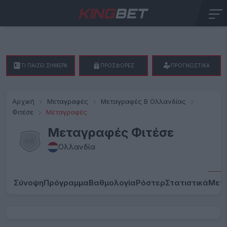
ΤΙ ΠΑΙΖΕΙ ΣΗΜΕΡΑ
ΠΡΟΣΦΟΡΕΣ
ΠΡΟΓΝΩΣΤΙΚΑ
Αρχική
Μεταγραφές
Μεταγραφές Β Ολλανδίας
Φιτέσε
Μεταγραφές
Μεταγραφές Φιτέσε
Ολλανδία
Σύνοψη
Πρόγραμμα
Βαθμολογία
Ρόστερ
Στατιστικά
Μετ