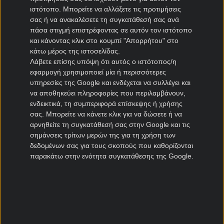
ιστότοπο. Μπορείτε να αλλάξετε τις προτιμήσεις
ΠΑΣ Γιάννινα μεταγραφές
σας ή να ανακαλέσετε τη συγκατάθεσή σας ανά
Πανιώνιος μεταγραφές
πάσα στιγμή επιστρέφοντας σε αυτόν τον ιστότοπο
Καλλιθέα μεταγραφές
και κάνοντας κλικ στο κουμπί "Απορρήτου" στο
Καλαμάτα μεταγραφές
κάτω μέρος της ιστοσελίδας.
Λάβετε επίσης υπόψη ότι αυτός ο ιστότοπος/η
Νίκη Βόλου μεταγραφές
εφαρμογή χρησιμοποιεί μία ή περισσότερες
υπηρεσίες της Google και ενδέχεται να συλλέγει και
Μεταγραφές Cyprus League
να αποθηκεύει πληροφορίες που περιλαμβάνουν,
ενδεικτικά, τη συμπεριφορά επίσκεψης ή χρήσης
Πάφος μεταγραφές
σας. Μπορείτε να κάνετε κλικ για να δώσετε ή να
ΑΠΟΕΛ μεταγραφές
αρνηθείτε τη συγκατάθεσή σας στην Google και τις
σημάνσεις τρίτων μερών της για τη χρήση των
ΑΕΚ Λάρνακας μεταγραφές
δεδομένων σας για τους σκοπούς που καθορίζονται
Ομόνοια μεταγραφές
παρακάτω στην ενότητα συγκατάθεσης της Google.
Μεταγραφές Πορτογαλία
Μπενφίκα μεταγραφές
Πόρτο μεταγραφές
Ρίο Άβε μεταγραφές