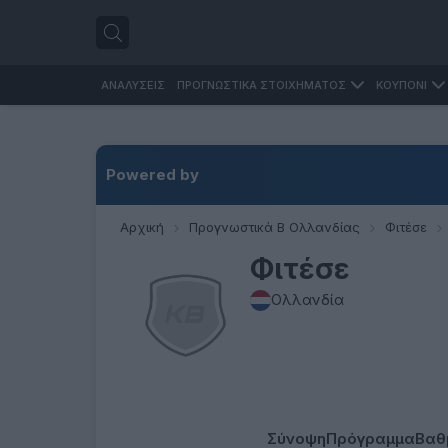
ΑΝΑΛΥΣΕΙΣ
ΠΡΟΓΝΩΣΤΙΚΑ ΣΤΟΙΧΗΜΑΤΟΣ
ΚΟΥΠΟΝΙ
Powered by
Αρχική
Προγνωστικά Β Ολλανδίας
Φιτέσε
Φιτέσε
Ολλανδία
Σύνοψη
Πρόγραμμα
Βαθ