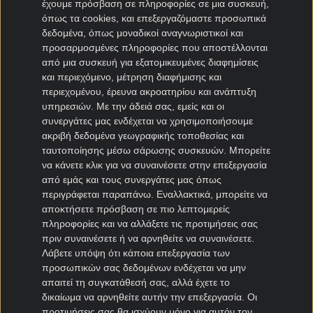
έχουμε πρόσβαση σε πληροφορίες σε μια συσκευή,
όπως τα cookies, και επεξεργαζόμαστε προσωπικά
Μεταγραφές Bundesliga
δεδομένα, όπως μοναδικοί αναγνωριστικοί και
προσαρμοσμένες πληροφορίες που αποστέλλονται
Μπάγερν μεταγραφές
από μια συσκευή για εξατομικευμένες διαφημίσεις
Ντόρτμουντ μεταγραφές
και περιεχόμενο, μέτρηση διαφήμισης και
περιεχομένου, έρευνα ακροατηρίου και ανάπτυξη
Αμβούργο μεταγραφές
υπηρεσιών.
Με την άδειά σας, εμείς και οι
Λεβερκούζεν μεταγραφές
συνεργάτες μας ενδέχεται να χρησιμοποιήσουμε
Άιντραχτ Φρανκφούρτης μεταγραφές
ακριβή δεδομένα γεωγραφικής τοποθεσίας και
ταυτοποίησης μέσω σάρωσης συσκευών. Μπορείτε
να κάνετε κλικ για να συναινέσετε στην επεξεργασία
Μεταγραφές Γαλλία
από εμάς και τους συνεργάτες μας όπως
περιγράφεται παραπάνω. Εναλλακτικά, μπορείτε να
Παρί Σεν Ζερμέν μεταγραφές
αποκτήσετε πρόσβαση σε πιο λεπτομερείς
Μονακό μεταγραφές
πληροφορίες και να αλλάξετε τις προτιμήσεις σας
Μαρσέιγ μεταγραφές
πριν συναινέσετε ή να αρνηθείτε να συναινέσετε.
Λυών μεταγραφές
Λάβετε υπόψη ότι κάποια επεξεργασία των
προσωπικών σας δεδομένων ενδέχεται να μην
απαιτεί τη συγκατάθεσή σας, αλλά έχετε το
Μεταγραφές Super League 2
δικαίωμα να αρνηθείτε αυτήν την επεξεργασία. Οι
προτιμήσεις σας θα ισχύουν μόνο για αυτόν τον