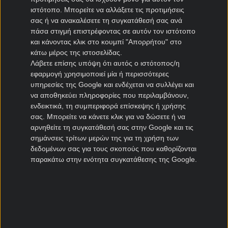
Ηρακλής μεταγραφές
ιστότοπο. Μπορείτε να αλλάξετε τις προτιμήσεις
ΠΑΣ Γιάννινα μεταγραφές
σας ή να ανακαλέσετε τη συγκατάθεσή σας ανά
Πανιώνιος μεταγραφές
πάσα στιγμή επιστρέφοντας σε αυτόν τον ιστότοπο
Καλλιθέα μεταγραφές
και κάνοντας κλικ στο κουμπί "Απορρήτου" στο
Καλαμάτα μεταγραφές
κάτω μέρος της ιστοσελίδας.
Λάβετε επίσης υπόψη ότι αυτός ο ιστότοπος/η
Νίκη Βόλου μεταγραφές
εφαρμογή χρησιμοποιεί μία ή περισσότερες
υπηρεσίες της Google και ενδέχεται να συλλέγει και
Μεταγραφές Cyprus League
να αποθηκεύει πληροφορίες που περιλαμβάνουν,
ενδεικτικά, τη συμπεριφορά επίσκεψης ή χρήσης
Πάφος μεταγραφές
σας. Μπορείτε να κάνετε κλικ για να δώσετε ή να
ΑΠΟΕΛ μεταγραφές
αρνηθείτε τη συγκατάθεσή σας στην Google και τις
σημάνσεις τρίτων μερών της για τη χρήση των
ΑΕΚ Λάρνακας μεταγραφές
δεδομένων σας για τους σκοπούς που καθορίζονται
Ομόνοια μεταγραφές
παρακάτω στην ενότητα συγκατάθεσης της Google.
Μεταγραφές Πορτογαλία
Μπενφίκα μεταγραφές
Πόρτο μεταγραφές
Ρίο Άβε μεταγραφές