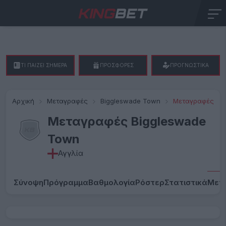
ΤΙ ΠΑΙΖΕΙ ΣΗΜΕΡΑ
ΠΡΟΣΦΟΡΕΣ
ΠΡΟΓΝΩΣΤΙΚΑ
Αρχική
Μεταγραφές
Biggleswade Town
Μεταγραφές
Μεταγραφές Biggleswade
Town
Αγγλία
Σύνοψη
Πρόγραμμα
Βαθμολογία
Ρόστερ
Στατιστικά
Μετ