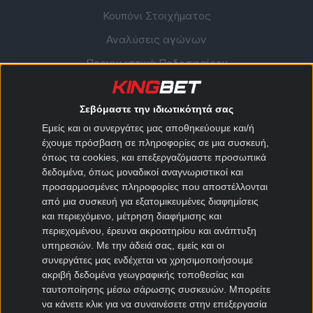
Κουπόνι Στοιχήματος
Αναλύσεις αγώνων
Προγνωστικά Ποδοσφαίρου
Προγνωστικά Μπάσκετ
Σεβόμαστε την ιδιωτικότητά σας
Αγώνες σήμερα
Εμείς και οι συνεργάτες μας αποθηκεύουμε και/ή
Στατιστικά Στοιχήματος
έχουμε πρόσβαση σε πληροφορίες σε μια συσκευή,
Στοιχηματικές Εκπομπές
όπως τα cookies, και επεξεργαζόμαστε προσωπικά
δεδομένα, όπως μοναδικοί αναγνωριστικοί και
Ειδήσεις Στοιχήματος
προσαρμοσμένες πληροφορίες που αποστέλλονται
από μια συσκευή για εξατομικευμένες διαφημίσεις
Θεωρία Στοιχήματος
και περιεχόμενο, μέτρηση διαφήμισης και
περιεχομένου, έρευνα ακροατηρίου και ανάπτυξη
Προσφορές Στοιχηματικών
υπηρεσιών.
Με την άδειά σας, εμείς και οι
Καλύτερες Στοιχηματικές
συνεργάτες μας ενδέχεται να χρησιμοποιήσουμε
ακριβή δεδομένα γεωγραφικής τοποθεσίας και
ταυτοποίησης μέσω σάρωσης συσκευών. Μπορείτε
Stoiximan
Novibet
Superbet
Elabet
Pamestoixima.gr
να κάνετε κλικ για να συναινέσετε στην επεξεργασία
Bet365
N1 Casino
Winmasters
Regency Casino
Fonbet