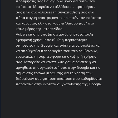
προτιμήσεις σας θα ισχύουν μόνο για αυτόν τον
Ηρακλής μεταγραφές
ιστότοπο. Μπορείτε να αλλάξετε τις προτιμήσεις
σας ή να ανακαλέσετε τη συγκατάθεσή σας ανά
ΠΑΣ Γιάννινα μεταγραφές
πάσα στιγμή επιστρέφοντας σε αυτόν τον ιστότοπο
Πανιώνιος μεταγραφές
και κάνοντας κλικ στο κουμπί "Απορρήτου" στο
Καλλιθέα μεταγραφές
κάτω μέρος της ιστοσελίδας.
Καλαμάτα μεταγραφές
Λάβετε επίσης υπόψη ότι αυτός ο ιστότοπος/η
Νίκη Βόλου μεταγραφές
εφαρμογή χρησιμοποιεί μία ή περισσότερες
υπηρεσίες της Google και ενδέχεται να συλλέγει και
να αποθηκεύει πληροφορίες που περιλαμβάνουν,
Μεταγραφές Cyprus League
ενδεικτικά, τη συμπεριφορά επίσκεψης ή χρήσης
σας. Μπορείτε να κάνετε κλικ για να δώσετε ή να
Πάφος μεταγραφές
αρνηθείτε τη συγκατάθεσή σας στην Google και τις
ΑΠΟΕΛ μεταγραφές
σημάνσεις τρίτων μερών της για τη χρήση των
ΑΕΚ Λάρνακας μεταγραφές
δεδομένων σας για τους σκοπούς που καθορίζονται
Ομόνοια μεταγραφές
παρακάτω στην ενότητα συγκατάθεσης της Google.
Μεταγραφές Πορτογαλία
Μπενφίκα μεταγραφές
Πόρτο μεταγραφές