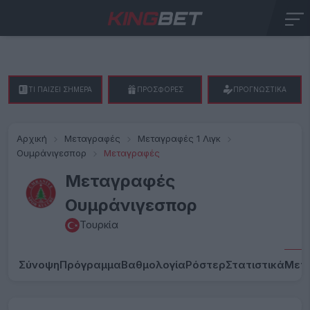
ΤΙ ΠΑΙΖΕΙ ΣΗΜΕΡΑ
ΠΡΟΣΦΟΡΕΣ
ΠΡΟΓΝΩΣΤΙΚΑ
Αρχική
Μεταγραφές
Μεταγραφές 1 Λιγκ
Ουμράνιγεσπορ
Μεταγραφές
Μεταγραφές
Ουμράνιγεσπορ
Τουρκία
Σύνοψη
Πρόγραμμα
Βαθμολογία
Ρόστερ
Στατιστικά
Μετ