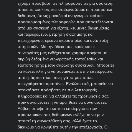
έχουμε πρόσβαση σε πληροφορίες σε μια συσκευή,
Μπολόνια μεταγραφές
όπως τα cookies, και επεξεργαζόμαστε προσωπικά
δεδομένα, όπως μοναδικοί αναγνωριστικοί και
Μεταγραφές Bundesliga
προσαρμοσμένες πληροφορίες που αποστέλλονται
από μια συσκευή για εξατομικευμένες διαφημίσεις
Μπάγερν μεταγραφές
και περιεχόμενο, μέτρηση διαφήμισης και
Ντόρτμουντ μεταγραφές
περιεχομένου, έρευνα ακροατηρίου και ανάπτυξη
Αμβούργο μεταγραφές
υπηρεσιών.
Με την άδειά σας, εμείς και οι
συνεργάτες μας ενδέχεται να χρησιμοποιήσουμε
Λεβερκούζεν μεταγραφές
ακριβή δεδομένα γεωγραφικής τοποθεσίας και
Άιντραχτ Φρανκφούρτης μεταγραφές
ταυτοποίησης μέσω σάρωσης συσκευών. Μπορείτε
να κάνετε κλικ για να συναινέσετε στην επεξεργασία
Μεταγραφές Γαλλία
από εμάς και τους συνεργάτες μας όπως
περιγράφεται παραπάνω. Εναλλακτικά, μπορείτε να
Παρί Σεν Ζερμέν μεταγραφές
αποκτήσετε πρόσβαση σε πιο λεπτομερείς
Μονακό μεταγραφές
πληροφορίες και να αλλάξετε τις προτιμήσεις σας
πριν συναινέσετε ή να αρνηθείτε να συναινέσετε.
Μαρσέιγ μεταγραφές
Λάβετε υπόψη ότι κάποια επεξεργασία των
Λυών μεταγραφές
προσωπικών σας δεδομένων ενδέχεται να μην
απαιτεί τη συγκατάθεσή σας, αλλά έχετε το
Μεταγραφές Super League 2
δικαίωμα να αρνηθείτε αυτήν την επεξεργασία. Οι