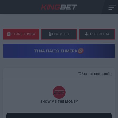
ΤΙ ΠΑΙΖΕΙ ΣΗΜΕΡΑ
ΠΡΟΣΦΟΡΕΣ
ΠΡΟΓΝΩΣΤΙΚΑ
ΤΙ ΝΑ ΠΑΊΞΩ ΣΉΜΕΡΑ
Όλες οι εκπομπές
SHOW ME THE MONEY