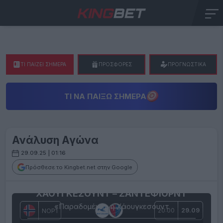
ΤΙ ΠΑΙΖΕΙ ΣΗΜΕΡΑ
ΠΡΟΣΦΟΡΕΣ
ΠΡΟΓΝΩΣΤΙΚΑ
ΤΙ ΝΑ ΠΑΊΞΩ ΣΉΜΕΡΑ
Ανάλυση Αγώνα
29.09.25 | 01:16
Πρόσθεσε το Kingbet.net στην Google
ΧΑΟΥΓΚΕΣΟΥΝΤ – ΣΑΝΤΕΦΙΟΡΝΤ
«Παραδομένη» η Χάουγκεσουντ
ΝΟΡ1
20:00
29.09