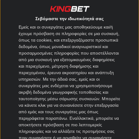
Ρεπορτάζ
Για το πρωτάθλημα, η Χάουγκεσουντ προέρχεται
Σεβόμαστε την ιδιωτικότητά σας
από εκτός έδρας ήττα με 2-0 απέναντι στην
Εμείς και οι συνεργάτες μας αποθηκεύουμε και/ή
Κρίστιανσουντ, αποτέλεσμα που τη διατήρησε
έχουμε πρόσβαση σε πληροφορίες σε μια συσκευή,
στον πάτο της βαθμολογίας με μόλις 6 βαθμούς.
όπως τα cookies, και επεξεργαζόμαστε προσωπικά
Η σεζόν της είναι αποτυχημένη και δείχνει να
δεδομένα, όπως μοναδικοί αναγνωριστικοί και
μην έχει καμία ελπίδα σωτηρίας.
προσαρμοσμένες πληροφορίες που αποστέλλονται
από μια συσκευή για εξατομικευμένες διαφημίσεις
Όσον αφορά το Κύπελλο και την μεσοβδόμαδη
και περιεχόμενο, μέτρηση διαφήμισης και
αναμέτρηση απέναντι στη Ρόζενμποργκ, αν και
περιεχομένου, έρευνα ακροατηρίου και ανάπτυξη
βρέθηκε κοντά σε μια μεγάλη πρόκριση, τελικά
υπηρεσιών.
Με την άδειά σας, εμείς και οι
«κατέρρευσε». Προηγήθηκε στο 58’ με τον Αλμάρ
συνεργάτες μας ενδέχεται να χρησιμοποιήσουμε
Γκιερντ Γκρίντχαουγκ, έριξε το βάρος στην
ακριβή δεδομένα γεωγραφικής τοποθεσίας και
άμυνα και κρατούσε τη νίκη μέχρι το 90+4’, όταν
ταυτοποίησης μέσω σάρωσης συσκευών. Μπορείτε
δέχτηκε την ισοφάριση. Στην παράταση
να κάνετε κλικ για να συναινέσετε στην επεξεργασία
εμφανίστηκε επηρεασμένη, τόσο αγωνιστικά όσο
από εμάς και τους συνεργάτες μας όπως
και ψυχολογικά, και γνώρισε βαριά ήττα με 1-4
περιγράφεται παραπάνω. Εναλλακτικά, μπορείτε να
από τη Ρόζενμποργκ, δεχόμενη τρία γκολ στο
αποκτήσετε πρόσβαση σε πιο λεπτομερείς
95’, στο 98’ και στο 107’, μένοντας εκτός
πληροφορίες και να αλλάξετε τις προτιμήσεις σας
πριν συναινέσετε ή να αρνηθείτε να συναινέσετε.
συνέχειας της διοργάνωσης.