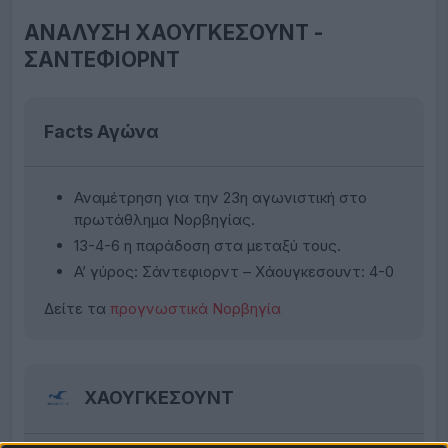
ΑΝΑΛΥΣΗ ΧΑΟΥΓΚΕΣΟΥΝΤ -
ΣΑΝΤΕΦΙΟΡΝΤ
Facts Αγώνα
Αναμέτρηση για την 23η αγωνιστική στο
πρωτάθλημα Νορβηγίας.
13-4-6 η παράδοση στα μεταξύ τους.
A’ γύρος: Σάντεφιορντ – Χάουγκεσουντ: 4-0
Δείτε τα
προγνωστικά Νορβηγία
ΧΑΟΥΓΚΕΣΟΥΝΤ