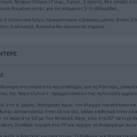
τικός Ντάριο Οσόριο (7 συμ., 3 γκολ, 2 ασίστ), δεν έπαιξε στ
 και θα μείνει εκτός για τις επόμενες 2-3 εβδομάδες.
α 4 τελευταία λόγω τραυματισμού ο βασικός μέσος Ντάνι Σί
ασίστ, 3 αλλαγή), δύσκολα θα αγωνιστεί σήμερα.
ΝΤΕΡΣ
άζ
, δεύτερη στη σειρά στο πρωτάθλημα, για τη Ράντερς, επικρά
ρας της Νόρντζελαντ, πραγματοποιώντας πολύ καλή εμφάνι
ολ στο α’ μέρος, διατήρησε όμως τον έλεγχο του κέντρου κα
ίνδυνες καταστάσεις στην εστία της, μπήκε επιθετικά στην ε
ξε το σκορ στο 53’ με τον Ντάνιελ Χογκ, ενώ στο 57’ πέτυχε δ
παίκτη. Στάθηκε τυχερή στο 71’ και αύξησε τη διαφορά με αυτο
κη αυτή, η Ράντερς έφτασε στους 13 βαθμούς και βρίσκεται στ