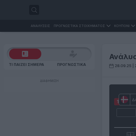
ΑΝΑΛΥΣΕΙΣ
ΠΡΟΓΝΩΣΤΙΚΑ ΣΤΟΙΧΗΜΑΤΟΣ
ΚΟΥΠΟΝΙ
Ανάλυ
ΤΙ ΠΑΙΖΕΙ ΣΗΜΕΡΑ
ΠΡΟΓΝΩΣΤΙΚΑ
28.09.25 |
Δ
1