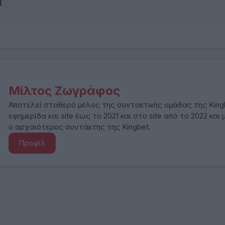
ά
Μίλτος Ζωγράφος
Αποτελεί σταθερό μέλος της συντακτικής ομάδας της Kingb
εφημερίδα και site έως το 2021 και στο site από το 2022 και
ο αρχαιότερος συντάκτης της Kingbet.
Προφίλ