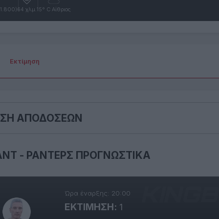
1.800)
64 χλμ.
15° C Αίθριος
Εκτίμηση
ΙΣΗ ΑΠΟΔΟΣΕΩΝ
ΑΝΤ - ΡΑΝΤΕΡΣ ΠΡΟΓΝΩΣΤΙΚΑ
Ώρα έναρξης: 20:00
ΕΚΤΙΜΗΣΗ:
1