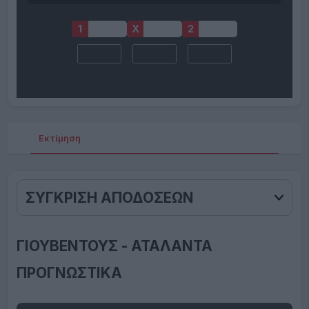
1
X
2
Εκτίμηση
Αποδ
ΣΥΓΚΡΙΣΗ ΑΠΟΔΟΣΕΩΝ
ΓΙΟΥΒΕΝΤΟΥΣ - ΑΤΑΛΑΝΤΑ
ΠΡΟΓΝΩΣΤΙΚΑ