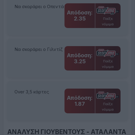
Να σκοράρει ο Οπεντά
Απόδοση:
2.35
Παίξε
νόμιμα
Να σκοράρει ο Γιλντίζ
Απόδοση:
3.25
Παίξε
νόμιμα
Over 3,5 κάρτες
Απόδοση:
1.87
Παίξε
νόμιμα
ΑΝΑΛΥΣΗ ΓΙΟΥΒΕΝΤΟΥΣ - ΑΤΑΛΑΝΤΑ