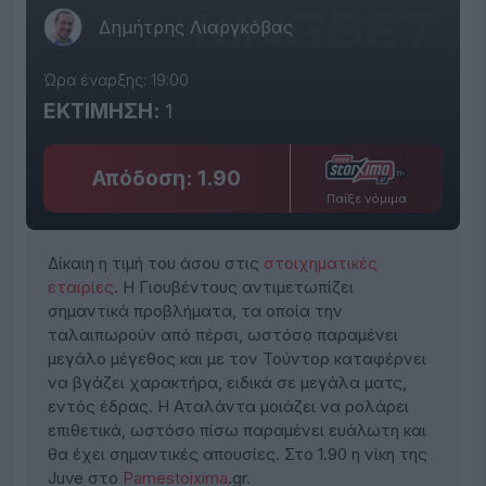
Δημήτρης Λιαργκόβας
Ώρα έναρξης: 19:00
ΕΚΤΙΜΗΣΗ:
1
Απόδοση: 1.90
Παίξε νόμιμα
Δίκαιη η τιμή του άσου στις
στοιχηματικές
εταιρίες
. Η Γιουβέντους αντιμετωπίζει
σημαντικά προβλήματα, τα οποία την
ταλαιπωρούν από πέρσι, ωστόσο παραμένει
μεγάλο μέγεθος και με τον Τούντορ καταφέρνει
να βγάζει χαρακτήρα, ειδικά σε μεγάλα ματς,
εντός έδρας. Η Αταλάντα μοιάζει να ρολάρει
επιθετικά, ωστόσο πίσω παραμένει ευάλωτη και
θα έχει σημαντικές απουσίες. Στο 1.90 η νίκη της
Juve στο
Pamestoixima
.gr.