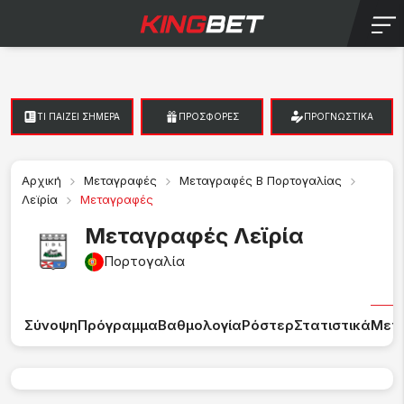
ΤΙ ΠΑΙΖΕΙ ΣΗΜΕΡΑ
ΠΡΟΣΦΟΡΕΣ
ΠΡΟΓΝΩΣΤΙΚΑ
Αρχική
Μεταγραφές
Μεταγραφές Β Πορτογαλίας
Λεϊρία
Μεταγραφές
Μεταγραφές Λεϊρία
Πορτογαλία
Σύνοψη
Πρόγραμμα
Βαθμολογία
Ρόστερ
Στατιστικά
Μετ