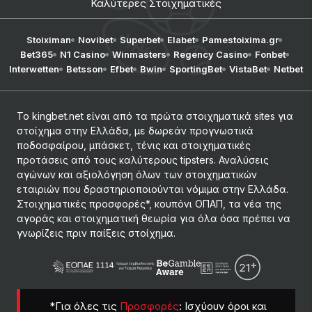
Καλύτερες Στοιχηματικές
Stoiximan
Novibet
Superbet
Elabet
Pamestoixima.gr
Bet365
N1 Casino
Winmasters
Regency Casino
Fonbet
Interwetten
Betsson
Efbet
Bwin
SportingBet
VistaBet
Netbet
Το kingbet.net είναι από τα πρώτα στοιχηματικά sites για
στοίχημα στην Ελλάδα, με δωρεάν προγνωστικά
ποδοσφαίρου, μπάσκετ, τένις και στοιχηματικές
προτάσεις από τους καλύτερους tipsters. Αναλύσεις
αγώνων και αξιολόγηση όλων των στοιχηματικών
εταιριών που δραστηριοποιούνται νόμιμα στην Ελλάδα.
Στοιχηματικές προσφορές*, κουπόνι ΟΠΑΠ, τα νέα της
αγοράς και στοιχηματική θεωρία για όλα όσα πρέπει να
γνωρίζεις πριν παίξεις στοίχημα.
*Για όλες τις
Προσφορές
: Ισχύουν όροι και