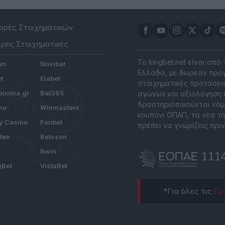
ρές Στοιχηματικών
ρες Στοιχηματικές
Το kingbet.net είναι από
an
Novibet
Ελλάδα, με δωρεάν προγ
t
Elabet
στοιχηματικές προτάσεις
ixima.gr
Bet365
αγώνων και αξιολόγηση 
δραστηριοποιούνται νόμ
no
Winmasters
κουπόνι ΟΠΑΠ, τα νέα τη
y Casino
Fonbet
πρέπει να γνωρίζεις πριν
tten
Betsson
Bwin
gBet
VistaBet
*Για όλες τις
Πρ