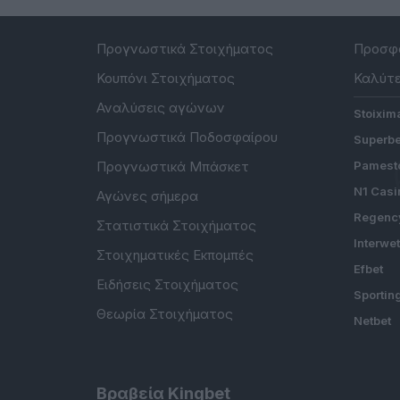
Προγνωστικά Στοιχήματος
Προσφο
Κουπόνι Στοιχήματος
Καλύτε
Αναλύσεις αγώνων
Stoixim
Προγνωστικά Ποδοσφαίρου
Superbe
Προγνωστικά Μπάσκετ
Pamesto
N1 Casi
Αγώνες σήμερα
Regenc
Στατιστικά Στοιχήματος
Interwe
Στοιχηματικές Εκπομπές
Efbet
Ειδήσεις Στοιχήματος
Sportin
Θεωρία Στοιχήματος
Netbet
Βραβεία Kingbet