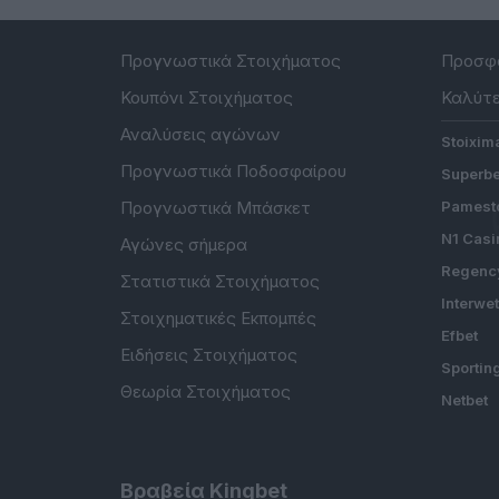
Προγνωστικά Στοιχήματος
Προσφο
Κουπόνι Στοιχήματος
Καλύτε
Αναλύσεις αγώνων
Stoixim
Προγνωστικά Ποδοσφαίρου
Superbe
Προγνωστικά Μπάσκετ
Pamesto
N1 Casi
Αγώνες σήμερα
Regenc
Στατιστικά Στοιχήματος
Interwe
Στοιχηματικές Εκπομπές
Efbet
Ειδήσεις Στοιχήματος
Sportin
Θεωρία Στοιχήματος
Netbet
Βραβεία Kingbet