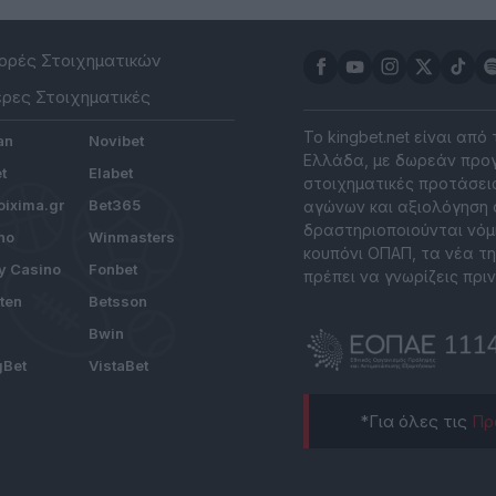
ρές Στοιχηματικών
ρες Στοιχηματικές
Το kingbet.net είναι από
an
Novibet
Ελλάδα, με δωρεάν προγ
t
Elabet
στοιχηματικές προτάσεις
ixima.gr
Bet365
αγώνων και αξιολόγηση 
δραστηριοποιούνται νόμ
no
Winmasters
κουπόνι ΟΠΑΠ, τα νέα τη
y Casino
Fonbet
πρέπει να γνωρίζεις πριν
tten
Betsson
Bwin
gBet
VistaBet
*Για όλες τις
Πρ