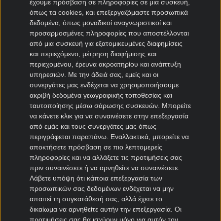
έχουμε πρόσβαση σε πληροφορίες σε μια συσκευή,
όπως τα cookies, και επεξεργαζόμαστε προσωπικά
Μεταγραφές Bundesliga
δεδομένα, όπως μοναδικοί αναγνωριστικοί και
προσαρμοσμένες πληροφορίες που αποστέλλονται
Μπάγερν μεταγραφές
από μια συσκευή για εξατομικευμένες διαφημίσεις
Ντόρτμουντ μεταγραφές
και περιεχόμενο, μέτρηση διαφήμισης και
περιεχομένου, έρευνα ακροατηρίου και ανάπτυξη
Αμβούργο μεταγραφές
υπηρεσιών.
Με την άδειά σας, εμείς και οι
Λεβερκούζεν μεταγραφές
συνεργάτες μας ενδέχεται να χρησιμοποιήσουμε
Άιντραχτ Φρανκφούρτης μεταγραφές
ακριβή δεδομένα γεωγραφικής τοποθεσίας και
ταυτοποίησης μέσω σάρωσης συσκευών. Μπορείτε
Μεταγραφές Γαλλία
να κάνετε κλικ για να συναινέσετε στην επεξεργασία
από εμάς και τους συνεργάτες μας όπως
Παρί Σεν Ζερμέν μεταγραφές
περιγράφεται παραπάνω. Εναλλακτικά, μπορείτε να
αποκτήσετε πρόσβαση σε πιο λεπτομερείς
Μονακό μεταγραφές
πληροφορίες και να αλλάξετε τις προτιμήσεις σας
Μαρσέιγ μεταγραφές
πριν συναινέσετε ή να αρνηθείτε να συναινέσετε.
Λυών μεταγραφές
Λάβετε υπόψη ότι κάποια επεξεργασία των
προσωπικών σας δεδομένων ενδέχεται να μην
απαιτεί τη συγκατάθεσή σας, αλλά έχετε το
Μεταγραφές Super League 2
δικαίωμα να αρνηθείτε αυτήν την επεξεργασία. Οι
προτιμήσεις σας θα ισχύουν μόνο για αυτόν τον
Ηρακλής μεταγραφές