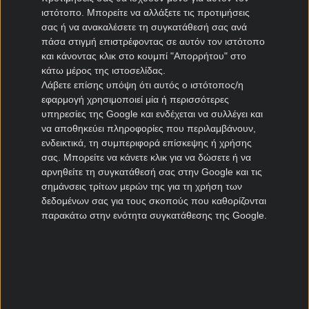
ιστότοπο. Μπορείτε να αλλάξετε τις προτιμήσεις
ΠΑΣ Γιάννινα μεταγραφές
σας ή να ανακαλέσετε τη συγκατάθεσή σας ανά
Πανιώνιος μεταγραφές
πάσα στιγμή επιστρέφοντας σε αυτόν τον ιστότοπο
Καλλιθέα μεταγραφές
και κάνοντας κλικ στο κουμπί "Απορρήτου" στο
Καλαμάτα μεταγραφές
κάτω μέρος της ιστοσελίδας.
Λάβετε επίσης υπόψη ότι αυτός ο ιστότοπος/η
Νίκη Βόλου μεταγραφές
εφαρμογή χρησιμοποιεί μία ή περισσότερες
υπηρεσίες της Google και ενδέχεται να συλλέγει και
Μεταγραφές Cyprus League
να αποθηκεύει πληροφορίες που περιλαμβάνουν,
ενδεικτικά, τη συμπεριφορά επίσκεψης ή χρήσης
Πάφος μεταγραφές
σας. Μπορείτε να κάνετε κλικ για να δώσετε ή να
ΑΠΟΕΛ μεταγραφές
αρνηθείτε τη συγκατάθεσή σας στην Google και τις
σημάνσεις τρίτων μερών της για τη χρήση των
ΑΕΚ Λάρνακας μεταγραφές
δεδομένων σας για τους σκοπούς που καθορίζονται
Ομόνοια μεταγραφές
παρακάτω στην ενότητα συγκατάθεσης της Google.
Μεταγραφές Πορτογαλία
Μπενφίκα μεταγραφές
Πόρτο μεταγραφές
Ρίο Άβε μεταγραφές