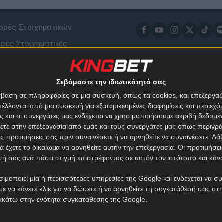
ρές Στοιχηματικών
ρες Στοιχηματικές
Το kingbet.net είναι από
an
Novibet
Ελλάδα, με δωρεάν προγ
t
Elabet
Σεβόμαστε την ιδιωτικότητά σας
στοιχηματικές προτάσεις
ixima.gr
Bet365
αγώνων και αξιολόγηση 
όσβαση σε πληροφορίες σε μια συσκευή, όπως τα cookies, και επεξεργ
δραστηριοποιούνται νόμ
λονται από μια συσκευή για εξατομικευμένες διαφημίσεις και περιεχόμ
no
Winmasters
κουπόνι ΟΠΑΠ, τα νέα τη
είς και οι συνεργάτες μας ενδέχεται να χρησιμοποιήσουμε ακριβή δεδο
y Casino
Fonbet
πρέπει να γνωρίζεις πριν
σετε στην επεξεργασία από εμάς και τους συνεργάτες μας όπως περιγρ
tten
Betsson
ς προτιμήσεις σας πριν συναινέσετε ή να αρνηθείτε να συναινέσετε.
Λά
ά έχετε το δικαίωμα να αρνηθείτε αυτήν την επεξεργασία. Οι προτιμήσε
Bwin
εσή σας ανά πάσα στιγμή επιστρέφοντας σε αυτόν τον ιστότοπο και κά
gBet
VistaBet
ιμοποιεί μία ή περισσότερες υπηρεσίες της Google και ενδέχεται να σ
*Για όλες τις
Πρ
ε να κάνετε κλικ για να δώσετε ή να αρνηθείτε τη συγκατάθεσή σας στη
ακάτω στην ενότητα συγκατάθεσης της Google.