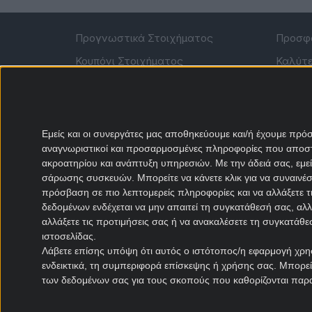
Προγνωστικά Στοιχήματος
Προσφο
Κουπόνι Στοιχήματος
Καλύτε
Αναλύσεις αγώνων
Stoixim
Προγνωστικά Ποδοσφαίρου
Superbe
Προγνωστικά Μπάσκετ
Pamesto
Εμείς και οι συνεργάτες μας αποθηκεύουμε και/ή έχουμε πρ
αναγνωριστικοί και προσαρμοσμένες πληροφορίες που αποστέλ
N1 Casi
Αγώνες σήμερα
ακροατηρίου και ανάπτυξη υπηρεσιών.
Με την άδειά σας, εμ
Regenc
Στατιστικά Στοιχήματος
σάρωσης συσκευών. Μπορείτε να κάνετε κλικ για να συναινέ
Interwe
πρόσβαση σε πιο λεπτομερείς πληροφορίες και να αλλάξετε τι
Στοιχηματικές Εκπομπές
δεδομένων ενδέχεται να μην απαιτεί τη συγκατάθεσή σας, αλλ
Efbet
Ειδήσεις Στοιχήματος
αλλάξετε τις προτιμήσεις σας ή να ανακαλέσετε τη συγκατάθ
Sportin
ιστοσελίδας.
Θεωρία Στοιχήματος
Netbet
Λάβετε επίσης υπόψη ότι αυτός ο ιστότοπος/η εφαρμογή χρησ
ενδεικτικά, τη συμπεριφορά επίσκεψης ή χρήσης σας. Μπορείτ
των δεδομένων σας για τους σκοπούς που καθορίζονται παρ