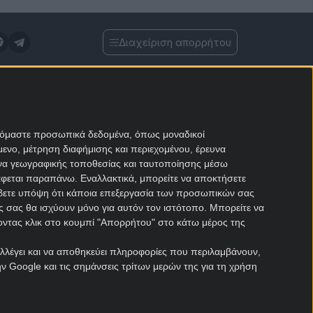
Διαχείριση απορρήτου
 τα πρώτα στοιχηματικά sites για στοίχημα στην
νωστικά ποδοσφαίρου, μπάσκετ, τένις και
 από τους καλύτερους tipsters. Αναλύσεις
όλων των στοιχηματικών εταιριών που
αζόμαστε προσωπικά δεδομένα, όπως μοναδικοί
ιμα στην Ελλάδα. Στοιχηματικές προσφορές*,
ενο, μέτρηση διαφήμισης και περιεχομένου, έρευνα
ς αγοράς και στοιχηματική θεωρία για όλα όσα
μένα γεωγραφικής τοποθεσίας και ταυτοποίησης μέσω
 παίξεις στοίχημα.
άφεται παραπάνω. Εναλλακτικά, μπορείτε να αποκτήσετε
βετε υπόψη ότι κάποια επεξεργασία των προσωπικών σας
ις σας θα ισχύουν μόνο για αυτόν τον ιστότοπο. Μπορείτε να
νοντας κλικ στο κουμπί "Απορρήτου" στο κάτω μέρος της
υλλέγει και να αποθηκεύει πληροφορίες που περιλαμβάνουν,
οσφορές
: Ισχύουν όροι και προϋποθέσεις
ν Google και τις σημάνσεις τρίτων μερών της για τη χρήση