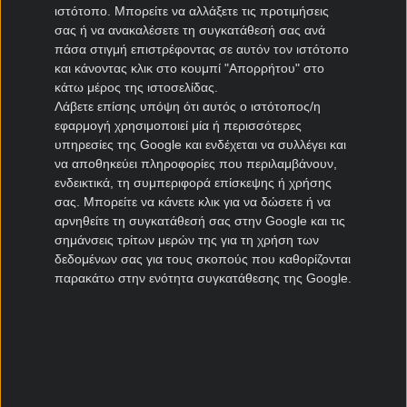
ΠΑΣ Γιάννινα μεταγραφές
ιστότοπο. Μπορείτε να αλλάξετε τις προτιμήσεις
Πανιώνιος μεταγραφές
σας ή να ανακαλέσετε τη συγκατάθεσή σας ανά
πάσα στιγμή επιστρέφοντας σε αυτόν τον ιστότοπο
Καλλιθέα μεταγραφές
και κάνοντας κλικ στο κουμπί "Απορρήτου" στο
Καλαμάτα μεταγραφές
κάτω μέρος της ιστοσελίδας.
Νίκη Βόλου μεταγραφές
Λάβετε επίσης υπόψη ότι αυτός ο ιστότοπος/η
εφαρμογή χρησιμοποιεί μία ή περισσότερες
Μεταγραφές Cyprus League
υπηρεσίες της Google και ενδέχεται να συλλέγει και
να αποθηκεύει πληροφορίες που περιλαμβάνουν,
Πάφος μεταγραφές
ενδεικτικά, τη συμπεριφορά επίσκεψης ή χρήσης
σας. Μπορείτε να κάνετε κλικ για να δώσετε ή να
ΑΠΟΕΛ μεταγραφές
αρνηθείτε τη συγκατάθεσή σας στην Google και τις
ΑΕΚ Λάρνακας μεταγραφές
σημάνσεις τρίτων μερών της για τη χρήση των
Ομόνοια μεταγραφές
δεδομένων σας για τους σκοπούς που καθορίζονται
παρακάτω στην ενότητα συγκατάθεσης της Google.
Μεταγραφές Πορτογαλία
Μπενφίκα μεταγραφές
Πόρτο μεταγραφές
Ρίο Άβε μεταγραφές
Σπόρτινγκ μεταγραφές