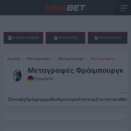
ΤΙ ΠΑΙΖΕΙ ΣΗΜΕΡΑ
ΠΡΟΣΦΟΡΕΣ
ΠΡΟΓΝΩΣΤΙΚΑ
Αρχική
Μεταγραφές
Φράιμπουργκ
Μεταγραφές
Μεταγραφές Φράιμπουργκ
Γερμανία
Σύνοψη
Πρόγραμμα
Βαθμολογία
Ρόστερ
Στατιστικά
Μετ