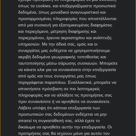
όπως τα cookies, και επεξεργαζόμαστε προσωπικά
Μεταγραφές Bundesliga
δεδομένα, όπως μοναδικοί αναγνωριστικοί και
προσαρμοσμένες πληροφορίες που αποστέλλονται
Μπάγερν μεταγραφές
από μια συσκευή για εξατομικευμένες διαφημίσεις
Ντόρτμουντ μεταγραφές
και περιεχόμενο, μέτρηση διαφήμισης και
Αμβούργο μεταγραφές
περιεχομένου, έρευνα ακροατηρίου και ανάπτυξη
Λεβερκούζεν μεταγραφές
υπηρεσιών.
Με την άδειά σας, εμείς και οι
Άιντραχτ Φρανκφούρτης μεταγραφές
συνεργάτες μας ενδέχεται να χρησιμοποιήσουμε
ακριβή δεδομένα γεωγραφικής τοποθεσίας και
ταυτοποίησης μέσω σάρωσης συσκευών. Μπορείτε
Μεταγραφές Γαλλία
να κάνετε κλικ για να συναινέσετε στην επεξεργασία
από εμάς και τους συνεργάτες μας όπως
Παρί Σεν Ζερμέν μεταγραφές
περιγράφεται παραπάνω. Εναλλακτικά, μπορείτε να
Μονακό μεταγραφές
αποκτήσετε πρόσβαση σε πιο λεπτομερείς
Μαρσέιγ μεταγραφές
πληροφορίες και να αλλάξετε τις προτιμήσεις σας
Λυών μεταγραφές
πριν συναινέσετε ή να αρνηθείτε να συναινέσετε.
Λάβετε υπόψη ότι κάποια επεξεργασία των
προσωπικών σας δεδομένων ενδέχεται να μην
Μεταγραφές Super League 2
απαιτεί τη συγκατάθεσή σας, αλλά έχετε το
δικαίωμα να αρνηθείτε αυτήν την επεξεργασία. Οι
Ηρακλής μεταγραφές
προτιμήσεις σας θα ισχύουν μόνο για αυτόν τον